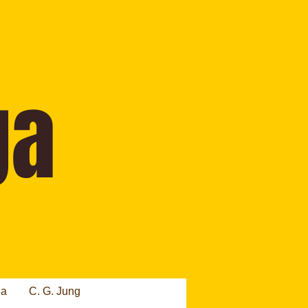
ia
C. G. Jung