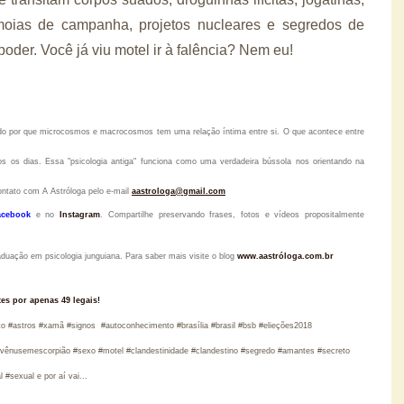
ramoias de campanha, projetos nucleares e segredos de
der. Você já viu motel ir à falência? Nem eu!
tido por que microcosmos e macrocosmos tem uma relação íntima entre si. O que acontece entre
s os dias. Essa "psicologia antiga" funciona como uma verdadeira bússola nos orientando na
ontato com A Astróloga pelo
e-mail
aastrologa@gmail.com
acebook
e no
Instagram
.
Compartilhe preservando frases, fotos e vídeos propositalmente
raduação em psicologia junguiana. Para saber mais visite o blog
www.aastróloga.com.br
tes por apenas 49 legais!
mito #astros #xamã #signos #autoconhecimento #brasília #brasil #bsb #elieções2018
#vênusemescorpião #sexo #motel #clandestinidade #clandestino #segredo #amantes #secreto
#sexual e por aí vai...