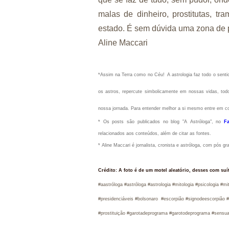
malas de dinheiro, prostitutas, t
estado. É sem dúvida uma zona de po
Aline Maccari
*Assim na Terra como no Céu!
A astrologia faz todo o sen
os astros, repercute simbolicamente em nossas vidas, todo
nossa jornada. Para entender melhor a si mesmo entre em c
* Os posts são publicados no blog "A Astróloga", no
F
relacionados aos conteúdos, além de citar as fontes.
* Aline Maccari é jornalista, cronista e astróloga, com pós g
Crédito: A foto é de um motel aleatório, desses com suí
#aastróloga #astróloga #ast
rologia #mitologia #psicologia #
#presidenciáveis #bolsonaro #escorpião #signodeescorpião 
#prostituição #garotadeprograma #garotodeprograma #sensual 