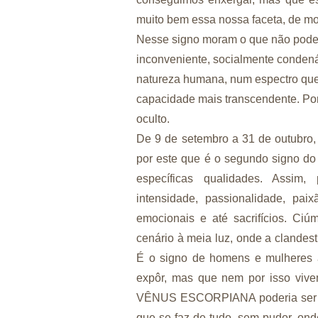
muito bem essa nossa faceta, de mo
Nesse signo moram o que não pode s
inconveniente, socialmente condená
natureza humana, num espectro que 
capacidade mais transcendente. Por 
oculto.
De 9 de setembro a 31 de outubro,
por este que é o segundo signo d
específicas qualidades. Assim
intensidade, passionalidade, paix
emocionais e até sacrifícios. Ci
cenário à meia luz, onde a clandest
É o signo de homens e mulheres 
expôr, mas que nem por isso vive
VÊNUS ESCORPIANA poderia ser o 
que se faz de tudo, sem pudor, onde