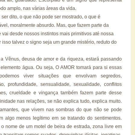
do amplo, nas várias áreas da vida.
er dito, o que não pode ser mostrado, o que é
vel, moralmente absurdo. Mas, que fazem parte da
vai desde nossos instintos mais primitivos até nossa
isso talvez o signo seja um grande mistério, reduto do
 a Vênus, deusa de amor e da riqueza, estará passando
o elemento água. Ou seja, O AMOR tomará para si essas
, podemos viver situações que envolvam segredos,
ão, profundidade, sensualidade, sexualidade, conflitos
úmes, crueldade e vingança também fazem parte desse
inidade nas relações, se não explica tudo, explica muito.
amantes, que vivem nas sombras do que não se pode
m algo menos legítimo em se tratando do sentimentos.
nome de um motel de beira de estrada, zona livre em
 transitam corpos suados, droguinhas ilícitas, jogatinas,