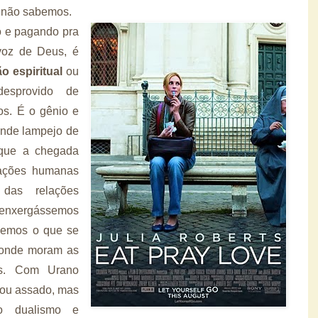
a não sabemos.
o e pagando pra
voz de Deus, é
ão espiritual
ou
esprovido de
os. É o gênio e
ande lampejo de
 que a chegada
lações humanas
das relações
 enxergássemos
semos o que se
, onde moram as
as.
Com Urano
 ou assado, mas
o dualismo e