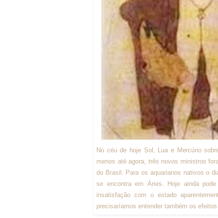
No céu de hoje Sol, Lua e Mercúrio sobre
menos até agora, três novos ministros fo
do Brasil. Para os aquarianos nativos o d
se encontra em Áries. Hoje ainda pode 
insatisfação com o estado aparentemen
precisaríamos entender também os efeitos