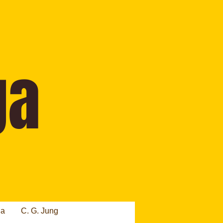
ia
C. G. Jung