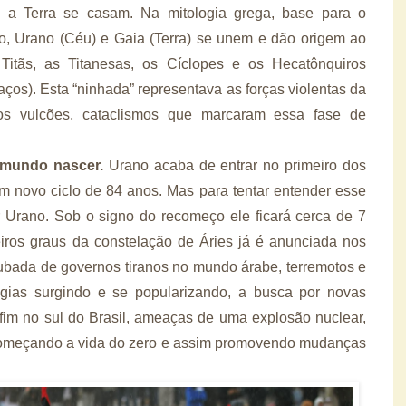
 Terra se casam. Na mitologia grega, base para o
co, Urano (Céu) e Gaia (Terra) se unem e dão origem ao
Titãs, as Titanesas, os Cíclopes e os Hecatônquiros
ços). Esta “ninhada” representava as forças violentas da
os vulcões, cataclismos que marcaram essa fase de
 mundo nascer.
Urano acaba de entrar no primeiro dos
um novo ciclo de 84 anos.
Mas para tentar entender esse
Urano. Sob o signo do recomeço ele ficará cerca de 7
iros graus da constelação de Áries já é anunciada nos
rubada de governos tiranos no mundo árabe, terremotos e
gias surgindo e se popularizando, a busca por novas
fim no sul do Brasil, ameaças de uma explosão nuclear,
começando a vida do zero e assim promovendo mudanças