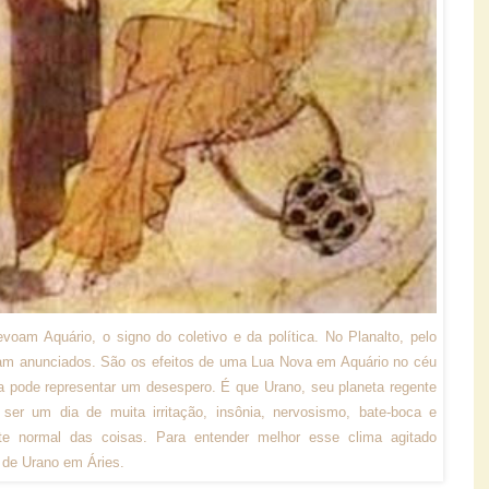
voam Aquário, o signo do coletivo e da política. No Planalto, pelo
ram anunciados. São os efeitos de uma Lua Nova em Aquário no céu
ia pode representar um desespero. É que Urano, seu planeta regente
ser um dia de muita irritação, insônia, nervosismo, bate-boca e
te normal das coisas. Para entender melhor esse clima agitado
 de Urano em Áries.