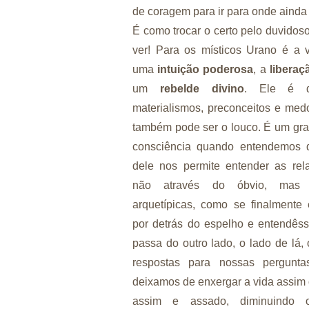
de coragem para ir para onde aind
É como trocar o certo pelo duvidos
ver! Para os místicos Urano é a 
uma
intuição poderosa
, a
liberaç
um
rebelde divi
no
. Ele é d
materialismos, preconceitos e med
também pode ser o louco. É um gr
consciência quando entendemos
dele nos permite entender as re
não através do óbvio, mas 
arquetípicas, como se finalmente
por detrás do espelho e entendês
passa do outro lado, o lado de lá
respostas para nossas pergunt
deixamos de enxergar a vida assim
assim e assado, diminuindo 