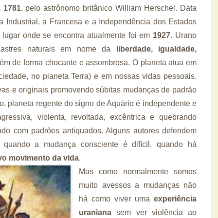
m
1781
, pelo astrônomo britânico William Herschel. Data
a Industrial, a Francesa e a Independência dos Estados
 lugar onde se encontra atualmente foi em
1927
.
Urano
esastres naturais em nome da
liberdade, igualdade,
porém de forma chocante e assombrosa. O planeta atua em
ociedade, no planeta Terra) e em nossas vidas pessoais.
ovas e originais promovendo súbitas mudanças de padrão
no, planeta regente do signo de Aquário é independente e
gressiva, violenta, revoltada, excêntrica e quebrando
ndo com padrões antiquados. Alguns autores defendem
 quando a mudança consciente é difícil, quando há
vo movimento da vida
.
Mas como normalmente somos
muito avessos a mudanças não
há como viver uma
experiência
uraniana
sem ver violência ao