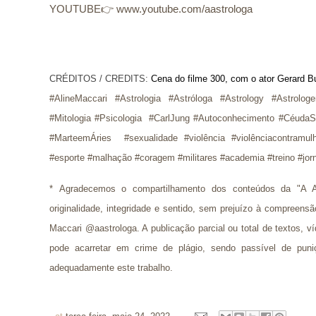
YOUTUBE👉 www.youtube.com/aastrologa
CRÉDITOS / CREDITS: 
Cena do filme 300, com o ator Gerard Bu
#AlineMaccari #Astrologia #Astróloga #Astrology #Astrolog
#Mitologia #Psicologia  #CarlJung #Autoconhecimento #CéudaSe
#MarteemÁries  #sexualidade #violência #violênciacontramul
#esporte #malhação #coragem #militares #academia #treino #jor
* 
Agradecemos o compartilhamento dos conteúdos da "A A
originalidade, integridade e sentido, sem prejuízo à compreens
Maccari @aastrologa. A publicação parcial ou total de textos, 
pode acarretar em crime de plágio, sendo passível de puni
adequadamente este trabalho.