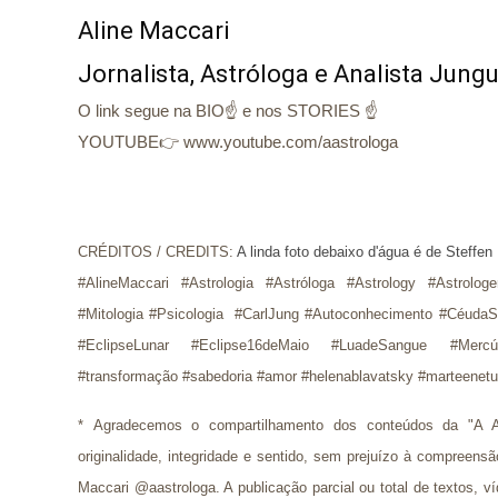
Aline Maccari   

Jornalista, Astróloga e Analista Jung
O link segue na BIO☝ e nos STORIES ☝
YOUTUBE👉 www.youtube.com/aastrologa
CRÉDITOS / CREDITS: 
A linda foto debaixo d'água é de Steffen
#AlineMaccari #Astrologia #Astróloga #Astrology #Astrolog
#Mitologia #Psicologia  #CarlJung #Autoconhecimento #CéudaSe
#EclipseLunar #Eclipse16deMaio #LuadeSangue #Mercúr
#transformação #sabedoria #amor #helenablavatsky #marteenetu
* 
Agradecemos o compartilhamento dos conteúdos da "A A
originalidade, integridade e sentido, sem prejuízo à compreens
Maccari @aastrologa. A publicação parcial ou total de textos, 