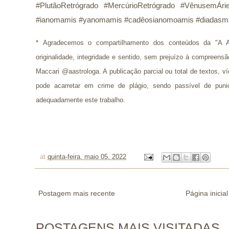
#PlutãoRetrógrado #MercúrioRetrógrado #VênusemÁri
#ianomamis #yanomamis #cadêosianomoamis #diadasmãe
* 
Agradecemos o compartilhamento dos conteúdos da "A A
originalidade, integridade e sentido, sem prejuízo à compreens
Maccari @aastrologa. A publicação parcial ou total de textos, 
pode acarretar em crime de plágio, sendo passível de puni
adequadamente este trabalho.
at
quinta-feira, maio 05, 2022
Postagem mais recente
Página inicial
POSTAGENS MAIS VISITADAS