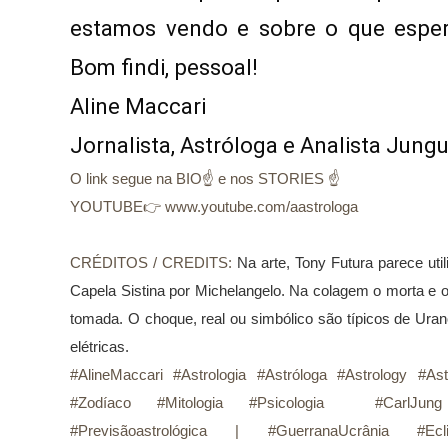
estamos vendo e sobre o que espera
Bom findi, pessoal!

Aline Maccari   

Jornalista, Astróloga e Analista Jung
O link segue na BIO☝ e nos STORIES ☝
YOUTUBE👉 www.youtube.com/aastrologa
CRÉDITOS / CREDITS: 
Na arte, Tony Futura parece uti
Capela Sistina por Michelangelo. Na colagem o morta e o 
tomada. O choque, real ou simbólico são típicos de Ura
elétricas.
#AlineMaccari #Astrologia #Astróloga #Astrology #Ast
#Zodíaco #Mitologia #Psicologia  #CarlJung
#Previsãoastrológica | #GuerranaUcrânia #Ecli