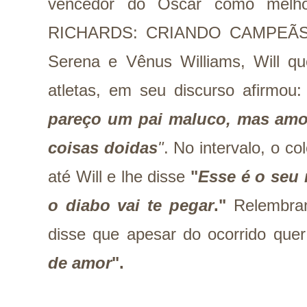
vencedor do Oscar como melho
RICHARDS: CRIANDO CAMPEÃS, q
Serena e Vênus Williams, Will qu
atletas, em seu discurso afirmou
pareço um pai maluco, mas amo
coisas doidas
"
. No intervalo, o c
até Will e lhe disse
"
Esse é o seu
o diabo vai te pegar
."
Relembran
disse que apesar do ocorrido que
de amor
".