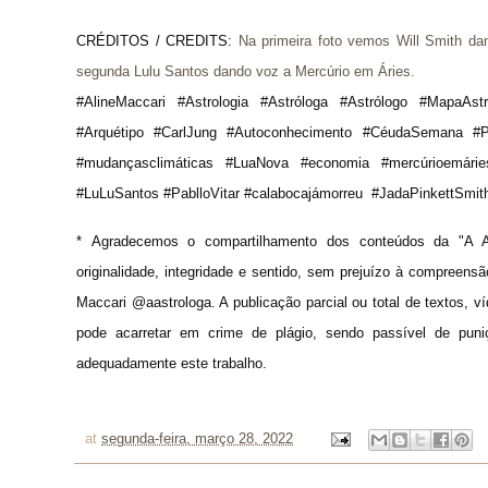
CRÉDITOS / CREDITS: 
Na primeira foto vemos Will Smith d
segunda Lulu Santos dando voz a Mercúrio em Áries.
#AlineMaccari #Astrologia #Astróloga #Astrólogo #MapaAstr
#Arquétipo #CarlJung #Autoconhecimento #CéudaSemana #Pre
#mudançasclimáticas #LuaNova #economia #mercúrioemárie
#LuLuSantos #PablloVitar #calabocajámorreu  #JadaPinkettSmit
* 
Agradecemos o compartilhamento dos conteúdos da "A A
originalidade, integridade e sentido, sem prejuízo à compreens
Maccari @aastrologa. A publicação parcial ou total de textos, 
pode acarretar em crime de plágio, sendo passível de puni
adequadamente este trabalho.
at
segunda-feira, março 28, 2022