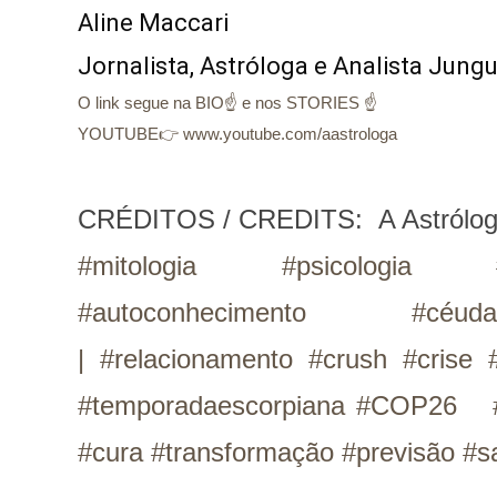
Aline Maccari   
Jornalista, Astróloga e Analista Jung
O link segue na BIO☝ e nos STORIES ☝
YOUTUBE👉 www.youtube.com/aastrologa
CRÉDITOS / CREDITS: 
A Astrólo
#mitologia #psicologia #
#autoconhecimento #céu
|
#relacionamento #crush #crise 
#temporadaescorpiana #COP26 #
#cura #transformação #previsão #