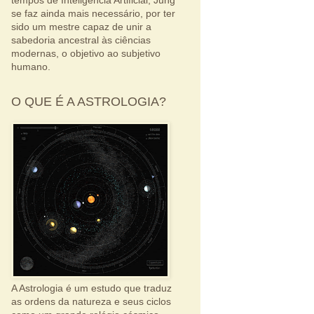
tempos de Inteligência Artificial, Jung
se faz ainda mais necessário, por ter
sido um mestre capaz de unir a
sabedoria ancestral às ciências
modernas, o objetivo ao subjetivo
humano.
O QUE É A ASTROLOGIA?
A Astrologia é um estudo que traduz
as ordens da natureza e seus ciclos