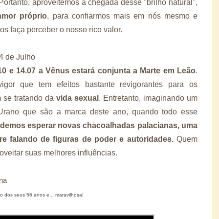
Portanto, aproveitemos a chegada desse "brilho natural",
amor próprio
, para confiarmos mais em nós mesmo e
s faça perceber o nosso rico valor.
 de Julho
0 e 14.07
a Vênus estará conjunta a Marte em Leão
.
gor que tem efeitos bastante revigorantes para os
 se tratando da
vida sexual
. Entretanto, imaginando um
 Urano que são a marca deste ano, quando todo esse
demos esperar novas chacoalhadas palacianas, uma
 falando de figuras de poder e autoridades.
Quem
roveitar suas melhores influências.
ana
to dos seus 56 anos e... maravilhosa!