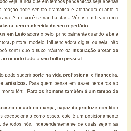
 todo veja, ainda que em tempos pandêmicos seja apenas
 a reação pode ser tão dramática e aterradora quanto o
icana. Ai de você se não bajular a Vênus em Leão como
alavra bem conhecida do seu repertório.
us em Leão
adora o belo, principalmente quando a bela
ora, pintora, modelo, influenciadora digital ou seja, não
ocê sentir que o fluxo máximo da
inspiração brotar de
 ao mundo todo o seu brilho pessoal.
to pode sugerir
sorte na vida profissional e financeira,
 artísticos.
Para quem pensa em trazer herdeiros ao
ente fértil.
Para os homens também é um tempo de
xcesso de autoconfiança, capaz de produzir conflitos
 excepcionais como esses, este é um posicionamento
a
de todos nós, independentemente de quais sejam as