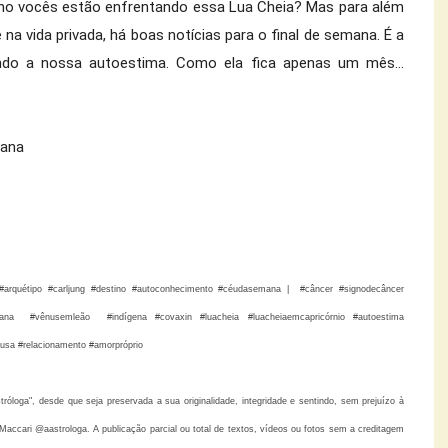
Como vocês estão enfrentando essa Lua Cheia? Mas para além 
na vida privada, há boas notícias para o final de semana. É a 
do a nossa autoestima. Como ela fica apenas um mês... 
iana
ia #arquétipo #carljung #destino #autoconhecimento #céudasemana | #câncer #signodecâncer
iana #vênusemleão #indígena #covaxin #luacheia #luacheiaemcapricórnio #autoestima
usa #relacionamento #amorpróprio
loga", desde que seja preservada a sua originalidade, integridade e sentindo, sem prejuízo à
accari @aastrologa. A publicação parcial ou total de textos, vídeos ou fotos sem a creditagem