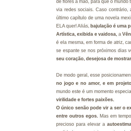
de flores à mão, para que o mundo
via redes sociais. Caso contrário,
último capítulo de uma novela mex
ELA quer! Aliás,
bajulação é uma p
Artística, exibida e vaidosa,
a
Vên
é ela mesma, em forma de atriz, cant
se espante se nos próximos dias v
seu coração, desejosa de mostrar
De modo geral, esse posicionamen
no jogo e no amor, e em projetos
mundo este é um momento especialm
virilidade e fortes paixões.
O único senão pode vir a ser o e
entre outros egos.
Mas em tempos
precioso para elevar a
autoestim