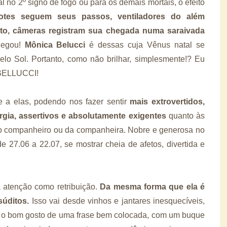
 no 2º signo de fogo ou para os demais mortais, o efeito
fotes seguem seus passos, ventiladores do além
to, câmeras registram sua chegada numa saraivada
chegou!
Mônica Belucci
é dessas cuja Vênus natal se
elo Sol. Portanto, como não brilhar, simplesmente!? Eu
 BELLUCCI!
e a elas, podendo nos fazer sentir
mais extrovertidos,
rgia, assertivos e absolutamente exigentes
quanto às
do companheiro ou da companheira. Nobre e generosa no
e 27.06 a 22.07, se mostrar cheia de afetos, divertida e
 atenção como retribuição.
Da mesma forma que ela é
súditos.
Isso vai desde vinhos e jantares inesquecíveis,
té o bom gosto de uma frase bem colocada, com um buque