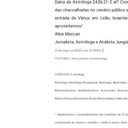
Diário da Astróloga 24.06.21: E aí? 
das chacoalhadas no cenário público e 
entrada da Vênus em Leão, levantan
aproveitemos!

Aline Maccari  

Jornalista, Astróloga e Analista Jungu
O link segue na BIO☝ e nos STORIES ☝
YOUTUBE👉 www.youtube.com/aastrologa
CRÉDITOS: A Astróloga
#astrologia #astróloga #mapaastral #mitologia #psicolog
#homemdecâncer #mulherdecâncer #canceriano #cancer
#autoconfiança #amoresexo #crush #monicabelucci #diva #m
* 
Agradecemos o compartilhamento dos conteúdos da "A Astró
compreensão do mesmo e mantido o crédito à autora: Aline M