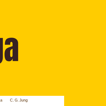
ia
C. G. Jung