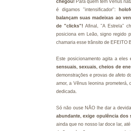
chegou!
Para quem tem Vênus natal
é digamos "intensificador":
holo
balançam suas madeixas ao ven
de "clicks"!
Afinal, "A Estrela" 
posiciona em Leão, signo regido p
chamaria esse trânsito de EFEITO
Este posicionamento agita a eles 
sensuais, sexuais, cheios de ene
demonstrações e provas de afeto 
amor, a Vênus leonina prometerá, d
dedicada.
Só não ouse NÃO lhe dar a devida
abundante, exige opulência dos 
ainda que no nosso lar doce lar, a