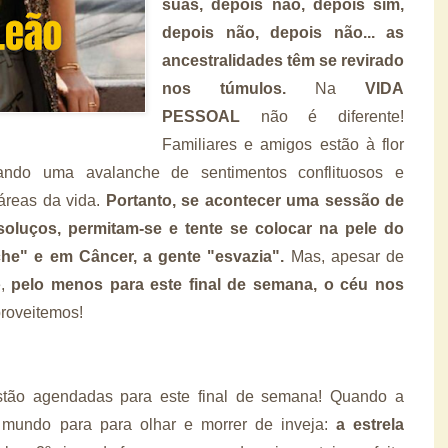
suas, depois não, depois sim,
depois não, depois não... as
ancestralidades têm se revirado
nos túmulos.
Na
VIDA
PESSOAL
não é diferente!
Familiares e amigos estão à flor
ando uma avalanche de sentimentos conflituosos e
 áreas da vida.
Portanto, se acontecer uma sessão de
soluços, permitam-se e tente se colocar na pele do
che" e em Câncer, a gente "esvazia".
Mas, apesar de
e,
pelo menos para este final de semana, o céu nos
proveitemos!
estão agendadas para este final de semana! Quando a
mundo para para olhar e morrer de inveja:
a estrela