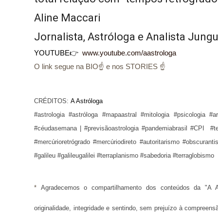
Aline Maccari  

Jornalista, Astróloga e Analista Jung
YOUTUBE👉
www.youtube.com/aastrologa
O link segue na BIO☝ e nos STORIES ☝
CRÉDITOS:
A Astróloga
#astrologia #astróloga #mapaastral #mitologia #psicologia #a
#céudasemana |
#previsãoastrologia
#pandemiabrasil #CPI #ter
#mercúrioretrógrado #mercúriodireto #autoritarismo #obscurant
#galileu #galileugalilei #terraplanismo #sabedoria #terraglobismo
* 
Agradecemos o compartilhamento dos conteúdos da "A A
originalidade, integridade e sentindo, sem prejuízo à compreens