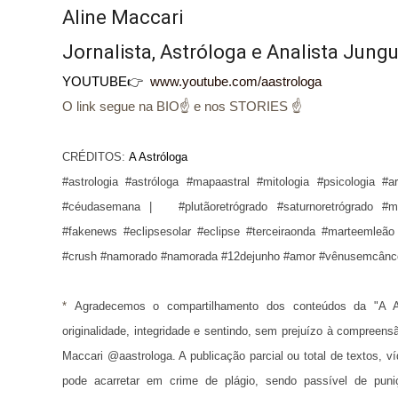
Aline Maccari  

YOUTUBE👉
www.youtube.com/aastrologa
O link segue na BIO☝ e nos STORIES ☝
CRÉDITOS:
A Astróloga
#astrologia #astróloga #mapaastral #mitologia #psicologia #a
#céudasemana | #plutãoretrógrado #saturnoretrógrado #mer
#fakenews #eclipsesolar #eclipse #terceiraonda #marteemle
#crush #namorado #namorada #12dejunho #amor #vênusemcânce
* 
Agradecemos o compartilhamento dos conteúdos da "A A
originalidade, integridade e sentindo, sem prejuízo à compreens
Maccari @aastrologa. A publicação parcial ou total de textos, 
pode acarretar em crime de plágio, sendo passível de puni