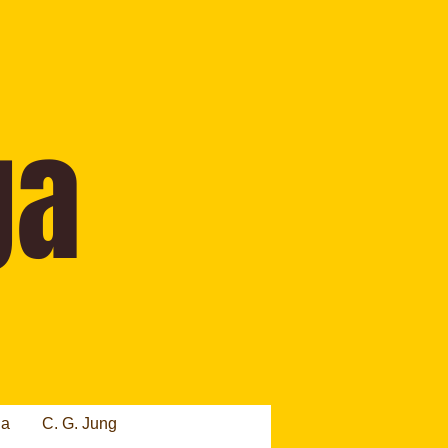
ia
C. G. Jung