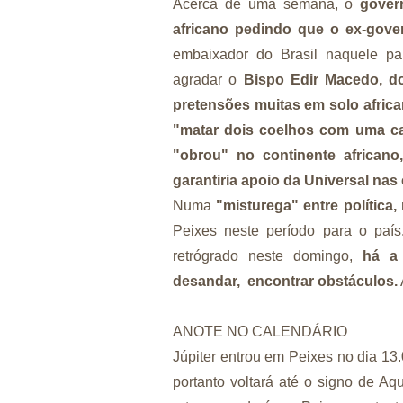
Acerca de uma semana, o
gover
africano pedindo que o ex-gover
embaixador do Brasil naquele paí
agradar o
Bispo Edir Macedo, d
pretensões muitas em solo africa
"matar dois coelhos com uma caix
"obrou" no continente africano
garantiria apoio da Universal nas 
Numa
"misturega" entre política,
Peixes neste período para o país
retrógrado neste domingo,
há a 
desandar, encontrar obstáculos.
ANOTE NO CALENDÁRIO
Júpiter entrou em Peixes no dia 13
portanto voltará até o signo de A