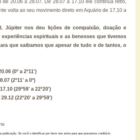
o de 20.06 a 28.07. De 28.07 a 17.10 ele continua retrô,
ente volta ao seu movimento direto em Aquário de 17.10 a
l, Júpiter nos deu lições de compaixão, doação e
 experiências espirituais e as benesses que tivemos
ara que saibamos que apesar de tudo e de tantos, o
0.06 (0º a 2º11')
.07 (2º11' a 0º)
17.10 (29º59' a 22º20')
29.12 (22º20' a 29º59')
ana
publicação. Se você o identificar por favor nos avise para que possamos creditá-lo.