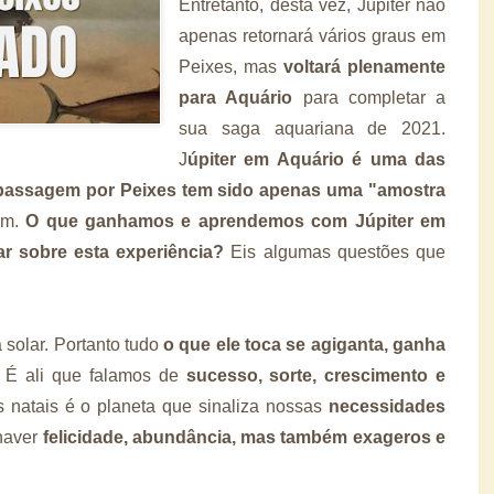
Entretanto, desta vez, Júpiter não
apenas retornará vários graus em
Peixes, mas
voltará plenamente
para Aquário
para completar a
sua saga aquariana de 2021.
J
úpiter em Aquário é uma das
 passagem por Peixes tem sido apenas uma "amostra
em.
O que ganhamos e aprendemos com Júpiter em
r sobre esta experiência?
Eis algumas questões que
 solar. Portanto tudo
o que ele toca se agiganta, ganha
É ali que falamos de
sucesso, sorte, crescimento e
natais é o planeta que sinaliza nossas
necessidades
haver
felicidade, abundância, mas também exageros e