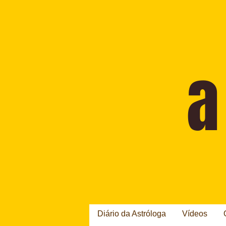
Diário da Astróloga
Vídeos