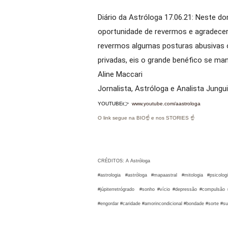
Diário da Astróloga 17.06.21: Neste do
oportunidade de revermos e agradece
revermos algumas posturas abusivas o
privadas, eis o grande benéfico se man
Aline Maccari  

Jornalista, Astróloga e Analista Jungu
YOUTUBE👉
www.youtube.com/aastrologa
O link segue na BIO☝ e nos STORIES ☝
CRÉDITOS: A Astróloga
#astrologia #astróloga #mapaastral #mitologia #psicol
#júpiterretrógrado #sonho #vício #depressão #compulsão #in
#engordar #caridade #amorincondicional #bondade #sorte #s