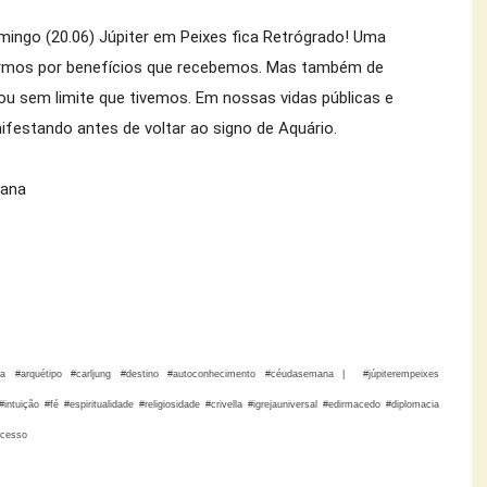
mingo (20.06) Júpiter em Peixes fica Retrógrado! Uma 
rmos por benefícios que recebemos. Mas também de 
u sem limite que tivemos. Em nossas vidas públicas e 
ifestando antes de voltar ao signo de Aquário.

iana
ogia #arquétipo #carljung #destino #autoconhecimento #céudasemana | #júpiterempeixes
tuição #fé #espiritualidade #religiosidade #crivella #igrejauniversal #edirmacedo #diplomacia
ucesso