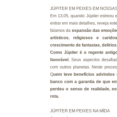
JÚPITER EM PEIXES EM NOSSAS
Em 13.05, quando Júpiter estreou e
entrar em mais detalhes, reveja est
falamos da
expansão das emoções,
artísticos, religiosos e cari
crescimento de fantasias, delírios
Como Júpiter é o regente antig
favorável.
Seus aspectos desafia
com outros planetas. Neste proce
Q
uem teve benefícios advindos
banco com a garantia de que em
perdeu o senso de realidade, e
rota.
JÚPITER EM PEIXES NA MÍDA