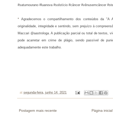
#saturnourano #luanova #solstício #câncer #vênusemcâncer #st
* 
Agradecemos o compartilhamento dos conteúdos da "A A
originalidade, integridade e sentindo, sem prejuízo à compreens
Maccari @aastrologa. A publicação parcial ou total de textos, 
pode acarretar em crime de plágio, sendo passível de puni
adequadamente este trabalho.
at
segunda-feira, junho 14, 2021
Postagem mais recente
Página inicial