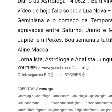
Diário da Astróloga 14.06.21: Bem vi
vídeo de hoje falo sobre a Lua Nova +
Geminiana e o começo da Temporad
agravadas entre Saturno, Urano e M
Júpiter em Peixes. Boa semana a tutti!
Aline Maccari  

Jornalista, Astróloga e Analista Jung
YOUTUBE👉
www.youtube.com/aastrologa
O link segue na BIO☝ e nos STORIES ☝
CRÉDITOS:
A Astróloga
#astrologia #astróloga #mapaastral #mitologia #psicologia #a
#céudasemana | #previsãoastrológica #previsãodasema
#mercúrioretrógrado #signodegêmeos #signodecâncer #eclipse 