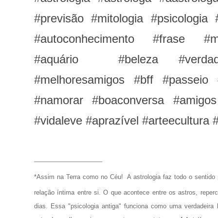
#previsão #mitologia #psicologia 
#autoconhecimento #frase #
#aquário #beleza #verdad
#melhoresamigos #bff #passeio
#namorar #boaconversa #amigos 
#vidaleve #aprazível #arteecultura
____________________
*Assim na Terra como no Céu!
A astrologia faz todo o senti
relação íntima entre si. O que acontece entre os astros, repe
dias. Essa "psicologia antiga" funciona como uma verdadeira 