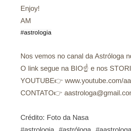
Enjoy!
AM
#astrologia
Nos vemos no canal da Astróloga 
O link segue na BIO☝ e nos STOR
YOUTUBE👉 www.youtube.com/aas
CONTATO👉 aastrologa@gmail.c
Crédito: Foto da Nasa
#astrologia #astróloga #aastrol