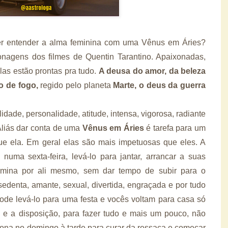
Quer entender a alma feminina com uma Vênus em Áries?
onagens dos filmes de Quentin Tarantino. Apaixonadas,
las estão prontas pra tudo.
A deusa do amor, da beleza
o de fogo,
regido pelo planeta
Marte, o deus da guerra
lidade, personalidade, atitude, intensa, vigorosa, radiante
Aliás dar conta de uma
Vênus em Áries
é tarefa para um
e ela. Em geral elas são mais impetuosas que eles. A
uma sexta-feira, levá-lo para jantar, arrancar a suas
ermina por ali mesmo, sem dar tempo de subir para o
denta, amante, sexual, divertida, engraçada e por tudo
ode levá-lo para uma festa e vocês voltam para casa só
a e a disposição, para fazer tudo e mais um pouco, não
ona no domingo à tarde para curar da ressaca e começar