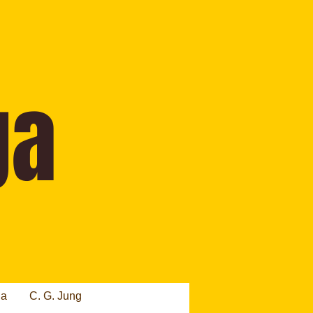
ia
C. G. Jung