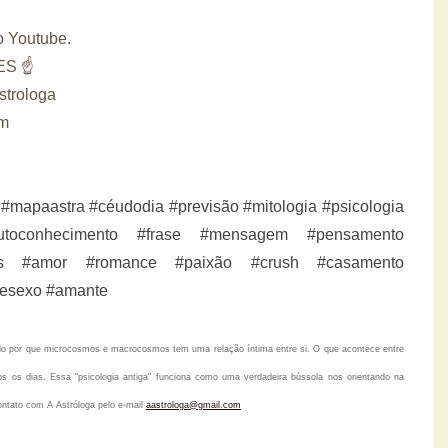
o Youtube.
IES ☝
trologa
om
 #mapaastra #céudodia #previsão #mitologia #psicologia
autoconhecimento #frase #mensagem #pensamento
ies #amor #romance #paixão #crush #casamento
resexo #amante
tido por que microcosmos e macrocosmos tem uma relação íntima entre si. O que acontece entre
s os dias. Essa "psicologia antiga" funciona como uma verdadeira bússola nos orientando na
ontato com A Astróloga pelo
e-mail
aastrologa@gmail.com