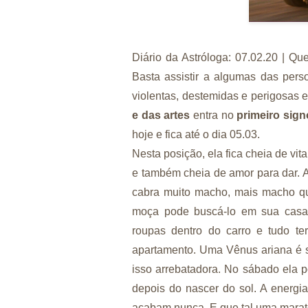
Diário da Astróloga: 07.02.20 | 
Basta assistir a algumas das pers
violentas, destemidas e perigosas e
e das artes
entra no
primeiro sign
hoje e fica até o dia 05.03.
Nesta posição, ela fica cheia de vita
e também cheia de amor para dar. 
cabra muito macho, mais macho qu
moça pode buscá-lo em sua casa n
roupas dentro do carro e tudo t
apartamento. Uma Vênus ariana é se
isso arrebatadora. No sábado ela p
depois do nascer do sol. A energi
acabam nunca. E que tal uma marat