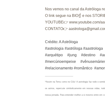
Nos vemos no canal da Astróloga n
O link segue na BIO☝ e nos STOR
YOUTUBE👉 www.youtube.com/aas
CONTATO👉 aastrologa@gmail.c
Crédito: A Astróloga
#astrologia #astróloga #aastrologa
#arquétipo #jung #destino #
#mercúrioempeixe #vênusemár
#relacionamento #romântico #amo
________________________
*Assim na Terra como no Céu!
A astrologia faz todo o sen
os astros, repercute simbolicamente em nossas vidas, todo
nossa jornada. Para entender melhor a si mesmo entre em c