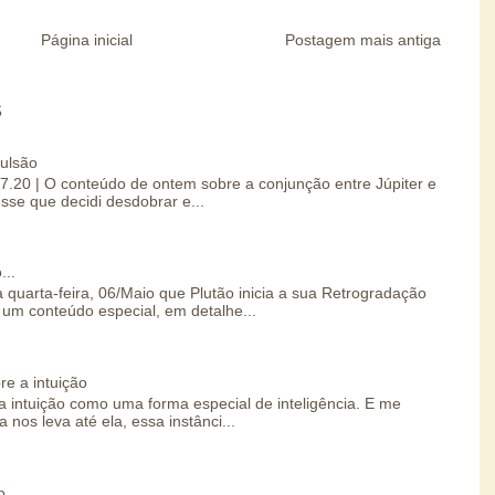
Página inicial
Postagem mais antiga
S
pulsão
07.20 | O conteúdo de ontem sobre a conjunção entre Júpiter e
esse que decidi desdobrar e...
...
 quarta-feira, 06/Maio que Plutão inicia a sua Retrogradação
um conteúdo especial, em detalhe...
re a intuição
 intuição como uma forma especial de inteligência. E me
 nos leva até ela, essa instânci...
o