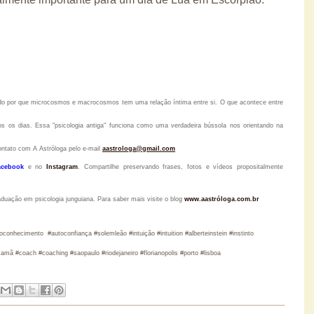
tido por que microcosmos e macrocosmos tem uma relação íntima entre si. O que acontece entre
s os dias. Essa "psicologia antiga" funciona como uma verdadeira bússola nos orientando na
ontato com A Astróloga pelo
e-mail
aastrologa@gmail.com
acebook
e no
Instagram
.
Compartilhe preservando frases, fotos e vídeos propositalmente
raduação em psicologia junguiana. Para saber mais visite o blog
www.aastróloga.com.br
oconhecimento #autoconfiança #solemleão #intuição #intuition #alberteinstein #instinto
mã #coach #coaching #saopaulo #riodejaneiro #florianopolis #porto #lisboa