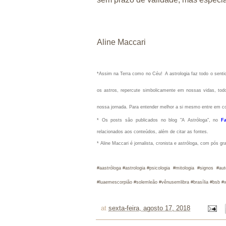
Aline Maccari
*Assim na Terra como no Céu!
A astrologia faz todo o sen
os astros, repercute simbolicamente em nossas vidas, todo
nossa jornada. Para entender melhor a si mesmo entre em c
* Os posts são publicados no blog "A Astróloga", no
F
relacionados aos conteúdos, além de citar as fontes.
* Aline Maccari é jornalista, cronista e astróloga, com pós g
#aastróloga #ast
rologia #psicologia #mitologia #signos #aut
#luaemescorpião #solemleão #vênusemlibra #brasília #bsb #xa
at
sexta-feira, agosto 17, 2018