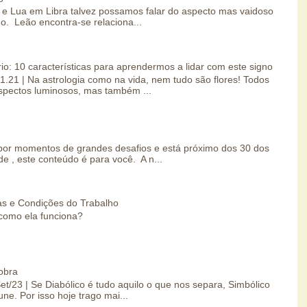
e Lua em Libra talvez possamos falar do aspecto mas vaidoso
o. Leão encontra-se relaciona...
io: 10 características para aprendermos a lidar com este signo
01.21 | Na astrologia como na vida, nem tudo são flores! Todos
spectos luminosos, mas também ...
por momentos de grandes desafios e está próximo dos 30 dos
e , este conteúdo é para você. A n...
s e Condições do Trabalho
como ela funciona?
obra
Set/23 | Se Diabólico é tudo aquilo o que nos separa, Simbólico
une. Por isso hoje trago mai...