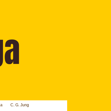
ia
C. G. Jung