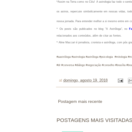
*Assim na Terra como no Céu!
A astrologia faz todo o sen
os astros, repercute simbolicamente em nossas vidas, todo
nossa jornada. Para entender melhor a si mesmo entre em c
* Os posts são publicados no blog "A Astróloga", no
F
relacionados aos conteúdos, além de citar as fontes.
* Aline Maccari é jornalista, cronista e astróloga, com pós g
#aastróloga #ast
rologia #astróloga #psicologia #mitologia 
#dr #conversa #diálogo #negociação #conselho #brasília #brasi
at
domingo, agosto 19, 2018
Postagem mais recente
POSTAGENS MAIS VISITADA