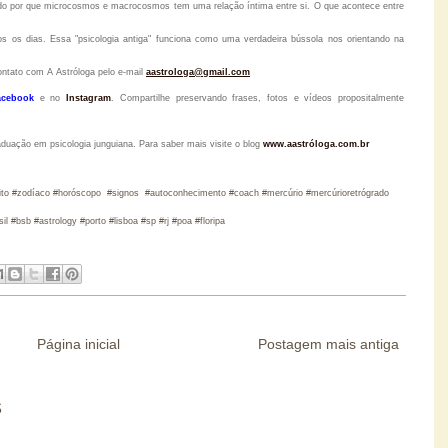
tido por que microcosmos e macrocosmos tem uma relação íntima entre si. O que acontece entre
s os dias. Essa "psicologia antiga" funciona como uma verdadeira bússola nos orientando na
ontato com A Astróloga pelo
e-mail
aastrologa@gmail.com
acebook
e no
Instagram
.
Compartilhe preservando frases, fotos e vídeos propositalmente
raduação em psicologia junguiana. Para saber mais visite o blog
www.aastróloga.com.br
#mito #zodíaco #horóscopo #signos #autoconhecimento #coach #mercúrio #mercúrioretrógrado
l #bsb #astrology #porto #lisboa #sp #rj #poa #floripa
Página inicial
Postagem mais antiga
S