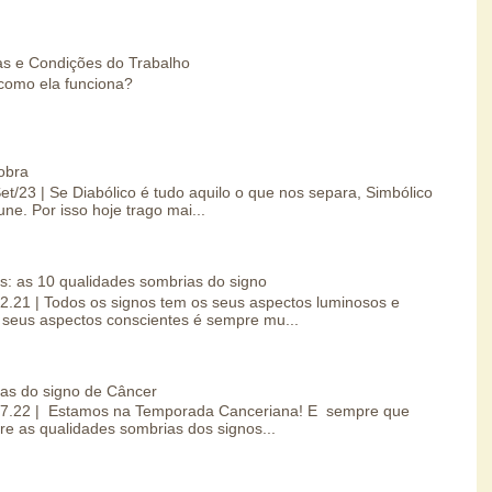
s e Condições do Trabalho
como ela funciona?
obra
Set/23 | Se Diabólico é tudo aquilo o que nos separa, Simbólico
une. Por isso hoje trago mai...
s: as 10 qualidades sombrias do signo
.02.21 | Todos os signos tem os seus aspectos luminosos e
seus aspectos conscientes é sempre mu...
ias do signo de Câncer
0.07.22 | Estamos na Temporada Canceriana! E sempre que
re as qualidades sombrias dos signos...