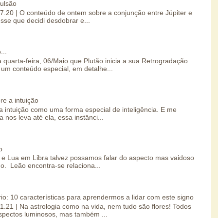
pulsão
07.20 | O conteúdo de ontem sobre a conjunção entre Júpiter e
esse que decidi desdobrar e...
...
 quarta-feira, 06/Maio que Plutão inicia a sua Retrogradação
um conteúdo especial, em detalhe...
re a intuição
 intuição como uma forma especial de inteligência. E me
 nos leva até ela, essa instânci...
o
e Lua em Libra talvez possamos falar do aspecto mas vaidoso
o. Leão encontra-se relaciona...
io: 10 características para aprendermos a lidar com este signo
01.21 | Na astrologia como na vida, nem tudo são flores! Todos
spectos luminosos, mas também ...