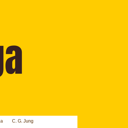
ia
C. G. Jung