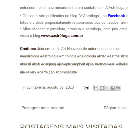
entender melhor a si mesmo entre em contato com A Astróloga p
* Os posts são publicados no blog "A Astróloga", no
Facebook
fotos e vídeos propositalmente relacionados aos conteúdos, além
* Aline Maccari é jornalista, cronista e astróloga, com pós gra
visite o blog
www.aastróloga.com.br
Créditos:
Joia em estilo Art Nouveau,de autor desconhecido.
#aastróloga #ast
rologia #mitologia #psicologia #mito #astros #z
#brasil #bsb #carljung #josephcampbell #joia #artnouveau #libélul
#jewellery #perfeição #completude
at
quinta-feira, agosto 30, 2018
Postagem mais recente
Página inicial
POSTAGENS MAIS VISITADAS