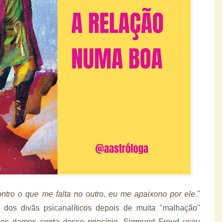
ntro o que me falta no outro, eu me apaixono por ele.
"
a dos divãs psicanalíticos depois de muita "malhação"
 nos damos conta desse princípio. Sigmund Freud usou