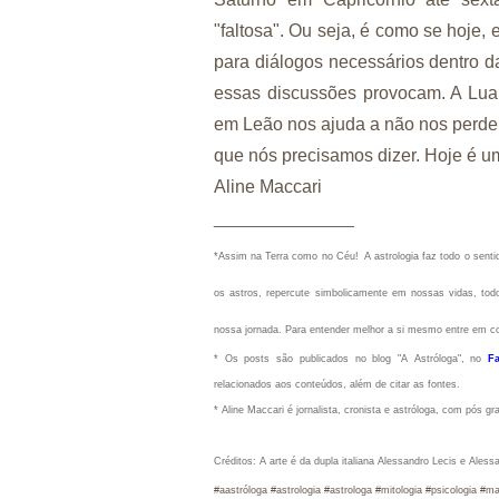
"faltosa". Ou seja, é como se hoje,
para diálogos necessários dentro 
essas discussões provocam. A Lua
em Leão nos ajuda a não nos perder
que nós precisamos dizer. Hoje é um
Aline Maccari
______________
*Assim na Terra como no Céu!
A astrologia faz todo o sen
os astros, repercute simbolicamente em nossas vidas, todo
nossa jornada. Para entender melhor a si mesmo entre em c
* Os posts são publicados no blog "A Astróloga", no
F
relacionados aos conteúdos, além de citar as fontes.
* Aline Maccari é jornalista, cronista e astróloga, com pós g
Créditos: A arte é da dupla italiana Alessandro Lecis e Alessa
#aastróloga #ast
rologia #astrologa #mitologia #psicologia 