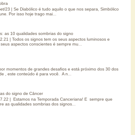
obra
Set/23 | Se Diabólico é tudo aquilo o que nos separa, Simbólico
une. Por isso hoje trago mai...
s: as 10 qualidades sombrias do signo
.02.21 | Todos os signos tem os seus aspectos luminosos e
seus aspectos conscientes é sempre mu...
por momentos de grandes desafios e está próximo dos 30 dos
e , este conteúdo é para você. A n...
ias do signo de Câncer
0.07.22 | Estamos na Temporada Canceriana! E sempre que
re as qualidades sombrias dos signos...