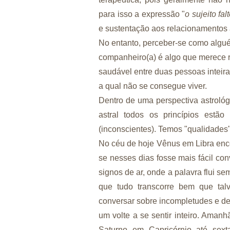
para isso a expressão "
o sujeito fal
e sustentação aos relacionamentos
No entanto, perceber-se como algué
companheiro(a) é algo que merece re
saudável entre duas pessoas inteir
a qual não se consegue viver.
Dentro de uma perspectiva astrológ
astral todos os princípios estã
(inconscientes). Temos "qualidades"
No céu de hoje Vênus em Libra en
se nesses dias fosse mais fácil co
signos de ar, onde a palavra flui 
que tudo transcorre bem que talv
conversar sobre incompletudes e d
um volte a se sentir inteiro. Aman
Saturno em Capricórnio até sext