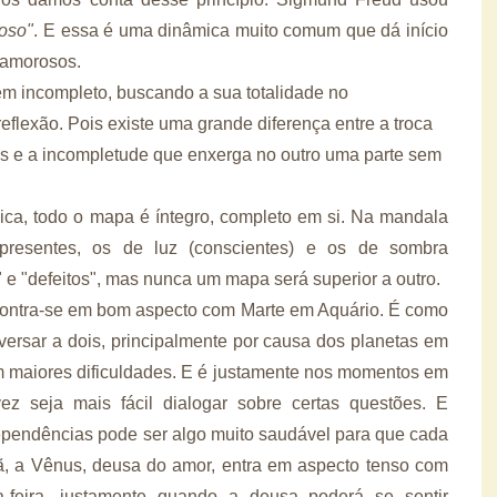
toso"
. E essa é uma dinâmica muito comum que dá início
 amorosos.
m incompleto, buscando a sua totalidade no
flexão. Pois existe uma grande diferença entre a troca
as e a incompletude que enxerga no outro uma parte sem
ica, todo o mapa é íntegro, completo em si. Na mandala
o presentes, os de luz (conscientes) e os de sombra
 e "defeitos", mas nunca um mapa será superior a outro.
contra-se em bom aspecto com Marte em Aquário. É como
nversar a dois, principalmente por causa dos planetas em
sem maiores dificuldades. E é justamente nos momentos em
ez seja mais fácil dialogar sobre certas questões. E
ependências pode ser algo muito saudável para que cada
hã, a Vênus, deusa do amor, entra em aspecto tenso com
a-feira, justamente quando a deusa poderá se sentir