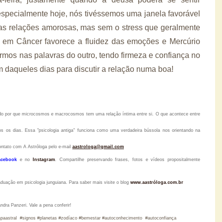
 especialmente hoje, nós tivéssemos uma janela favorável
das relações amorosas, mas sem o stress que geralmente
 em Câncer favorece a fluidez das emoções e Mercúrio
mos nas palavras do outro, tendo firmeza e confiança no
 daqueles dias para discutir a relação numa boa!
tido por que microcosmos e macrocosmos tem uma relação íntima entre si. O que acontece entre
s os dias. Essa "psicologia antiga" funciona como uma verdadeira bússola nos orientando na
ontato com A Astróloga pelo
e-mail
aastrologa@gmail.com
acebook
e no
Instagram
.
Compartilhe preservando frases, fotos e vídeos propositalmente
raduação em psicologia junguiana. Para saber mais visite o blog
www.aastróloga.com.br
ndra Panzeri. Vale a pena conferir!
#mapaastral #signos #planetas #zodíaco #bemestar #autoconhecimento #autoconfiança