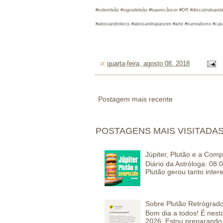
#solemleão #signodeleão #luaemcâncer #DR #discutindoarel
#alessandrolecis #alessandrapanzeri #arte #surrealismo #ca
at
quarta-feira, agosto 08, 2018
Postagem mais recente
POSTAGENS MAIS VISITADA
Júpiter, Plutão e a Com
Diário da Astróloga: 08.
Plutão gerou tanto inter
Sobre Plutão Retrógrado
Bom dia a todos! É nesta
2026. Estou preparando 