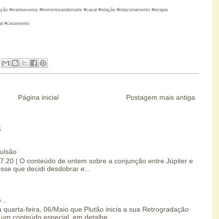
ação #marteevenus #homenssaodemarte #casal #relação #relacionamento #terapia
sal #casamento
Página inicial
Postagem mais antiga
S
pulsão
07.20 | O conteúdo de ontem sobre a conjunção entre Júpiter e
esse que decidi desdobrar e...
...
 quarta-feira, 06/Maio que Plutão inicia a sua Retrogradação
um conteúdo especial, em detalhe...