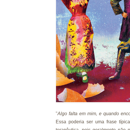
"
Algo falta em mim, e quando enco
Essa poderia ser uma frase típic
terapêutica, pois geralmente não