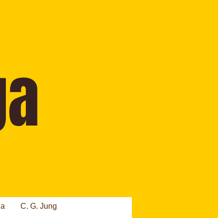
ia
C. G. Jung