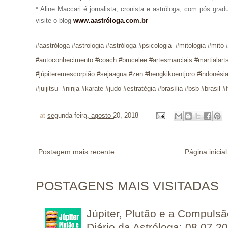
* Aline Maccari é jornalista, cronista e astróloga, com pós gra
visite o blog
www.aastróloga.com.br
#aastróloga #ast
rologia #astróloga #psicologia #mitologia #mit
#autoconhecimento #coach #brucelee #artesmarciais #martialarts 
#júpiteremescorpião #sejaagua #zen #hengkikoentjoro #indonési
#juijitsu #ninja #karate #judo #estratégia #brasília #bsb #brasil 
at
segunda-feira, agosto 20, 2018
Postagem mais recente
Página inicial
POSTAGENS MAIS VISITADAS
Júpiter, Plutão e a Compuls
Diário da Astróloga: 08.07.2