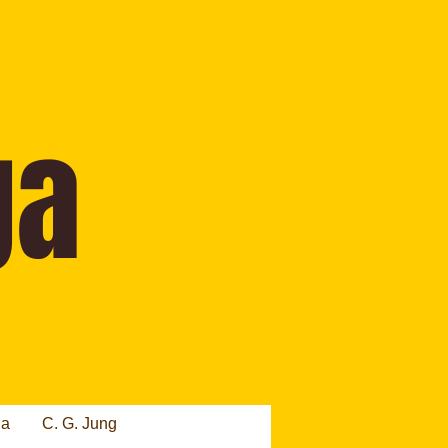
ia
C. G. Jung