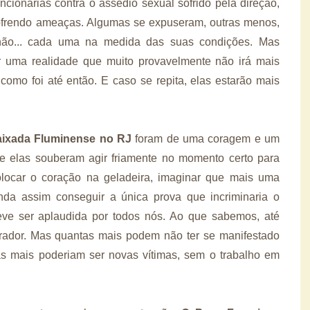
ncionárias contra o assédio sexual sofrido pela direção,
sofrendo ameaças. Algumas se expuseram, outras menos,
não... cada uma na medida das suas condições. Mas
ar uma realidade que muito provavelmente não irá mais
omo foi até então. E caso se repita, elas estarão mais
aixada Fluminense no RJ
foram de uma coragem e um
ue elas souberam agir friamente no momento certo para
Colocar o coração na geladeira, imaginar que mais uma
inda assim conseguir a única prova que incriminaria o
ve ser aplaudida por todos nós. Ao que sabemos, até
prador. Mas quantas mais podem não ter se manifestado
as mais poderiam ser novas vítimas, sem o trabalho em