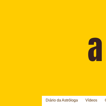
Diário da Astróloga
Vídeos