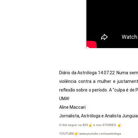
Diário da Astróloga 14.07.22: Numa sem
violência contra a mulher e justamen
reflexão sobre o período. A "culpa é d
UMA!

Aline Maccari   

Jornalista, Astróloga e Analista Jungui
O link segue na BIO
e nos STORIES
YOUTUBE
www.youtube.com/aastrologa