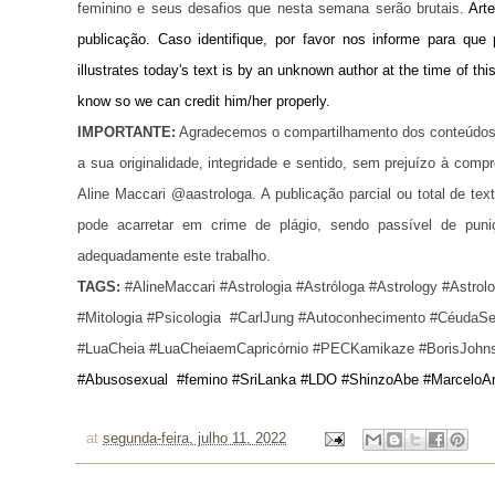
feminino e seus desafios que nesta semana serão brutais. 
Art
publicação. Caso identifique, por favor nos informe para que 
illustrates today's text is by an unknown author at the time of this 
know so we can credit him/her properly.
IMPORTANTE:
Agradecemos o compartilhamento dos conteúdos 
a sua originalidade, integridade e sentido, sem prejuízo à com
Aline Maccari @aastrologa. A publicação parcial ou total de t
pode acarretar em crime de plágio, sendo passível de puni
adequadamente este trabalho.
TAGS:
 #AlineMaccari #Astrologia #Astróloga #Astrology #Astrol
#Mitologia #Psicologia  #CarlJung #Autoconhecimento #CéudaSem
#LuaCheia #LuaCheiaemCapricórnio #PECKamikaze #BorisJohn
#Abusosexual #femino #SriLanka #LDO #ShinzoAbe #MarceloAr
at
segunda-feira, julho 11, 2022