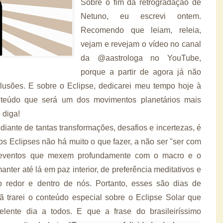
Sobre o fim da retrogradação de
Netuno, eu escrevi ontem.
Recomendo que leiam, releia,
vejam e revejam o vídeo no canal
da @aastrologa no YouTube,
porque a partir de agora já não
lusões. E sobre o Eclipse, dedicarei meu tempo hoje à
teúdo que será um dos movimentos planetários mais
 diga!
diante de tantas transformações, desafios e incertezas, é
s Eclipses não há muito o que fazer, a não ser "ser com
eventos que mexem profundamente com o macro e o
ter até lá em paz interior, de preferência meditativos e
o redor e dentro de nós. Portanto, esses são dias de
 trarei o conteúdo especial sobre o Eclipse Solar que
lente dia a todos. E que a frase do brasileiríssimo