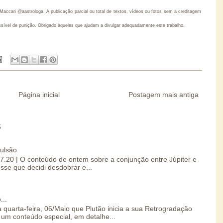
accari @aastrologa. A publicação parcial ou total de textos, vídeos ou fotos sem a creditagem
ssível de punição. Obrigado àqueles que ajudam a divulgar adequadamente este trabalho.
Página inicial
Postagem mais antiga
S
pulsão
07.20 | O conteúdo de ontem sobre a conjunção entre Júpiter e
esse que decidi desdobrar e...
...
 quarta-feira, 06/Maio que Plutão inicia a sua Retrogradação
um conteúdo especial, em detalhe...