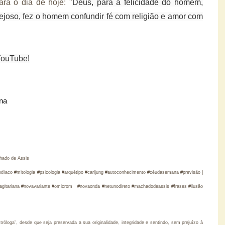
ra o dia de hoje: "
Deus, para a felicidade do homem,
vejoso, fez o homem confundir fé com religião e amor com
YouTube!
ana
hado de Assis
zodíaco #mitologia #psicologia #arquétipo #carljung #autoconhecimento #céudasemana #previsão |
asagitariana #novavariante #omicrom #novaonda #netunodireto #machadodeassis #frases #ilusão
loga", desde que seja preservada a sua originalidade, integridade e sentindo, sem prejuízo à