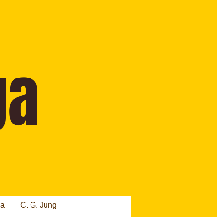
ia
C. G. Jung