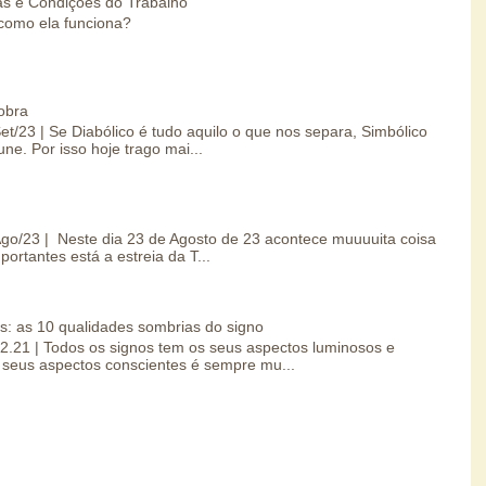
s e Condições do Trabalho
como ela funciona?
obra
Set/23 | Se Diabólico é tudo aquilo o que nos separa, Simbólico
une. Por isso hoje trago mai...
/Ago/23 | Neste dia 23 de Agosto de 23 acontece muuuuita coisa
portantes está a estreia da T...
s: as 10 qualidades sombrias do signo
.02.21 | Todos os signos tem os seus aspectos luminosos e
seus aspectos conscientes é sempre mu...