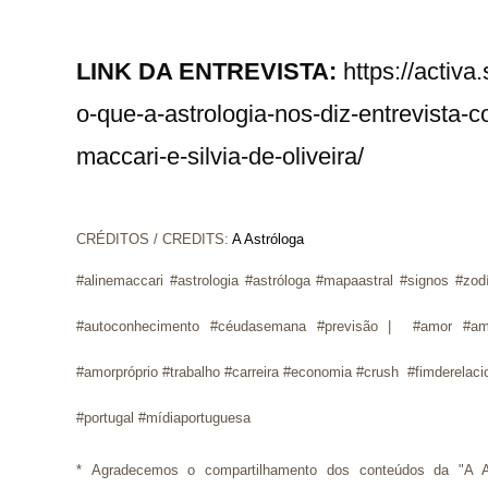
LINK DA ENTREVISTA: 
https://activa
o-que-a-astrologia-nos-diz-entrevista-
maccari-e-silvia-de-oliveira/
CRÉDITOS / CREDITS: 
A Astróloga
#alinemaccari #astrologia #astróloga #mapaastral #signos #zodí
#autoconhecimento #céudasemana #previsão | #amor #amo
#amorpróprio #trabalho #carreira #economia #crush #fimderelac
#portugal #mídiaportuguesa
* 
Agradecemos o compartilhamento dos conteúdos da "A A