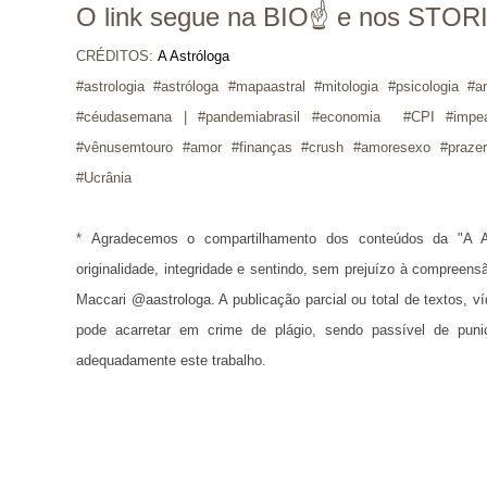
O link segue na BIO☝ e nos STO
CRÉDITOS:
A Astróloga
#astrologia #astróloga #mapaastral #mitologia #psicologia #a
#céudasemana | #pandemiabrasil #economia #CPI #impea
#vênusemtouro #amor #finanças #crush #amoresexo #prazer
#Ucrânia
* 
Agradecemos o compartilhamento dos conteúdos da "A A
originalidade, integridade e sentindo, sem prejuízo à compreens
Maccari @aastrologa. A publicação parcial ou total de textos, 
pode acarretar em crime de plágio, sendo passível de puni
adequadamente este trabalho.