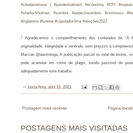
#céudasemana | #pandemiabrasil #economia #CPI #impea
#sherlockholmes #sombra #aspectosombrio #criminoso #henr
#inglaterra #funeral #cúpuladoclima #eleições2022
* 
Agradecemos o compartilhamento dos conteúdos da "A A
originalidade, integridade e sentindo, sem prejuízo à compreens
Maccari @aastrologa. A publicação parcial ou total de textos, 
pode acarretar em crime de plágio, sendo passível de puni
adequadamente este trabalho.
at
sexta-feira, abril 16, 2021
Postagem mais recente
Página inicial
POSTAGENS MAIS VISITADAS