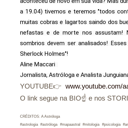
aconteceu de novo em sua vida? Mas dura
a 19.04) tivemos e teremos "todos contr
muitas cobras e lagartos saindo dos bueir
nefastas e de morte nos assustam! Na
sombrios devem ser analisados! Esses 
Sherlock Holmes"!

Aline Maccari  

Jornalista, Astróloga e Analista Junguian
YOUTUBE👉
www.youtube.com/aa
O link segue na BIO☝ e nos STO
CRÉDITOS: A Astróloga
#astrologia #astróloga #mapaastral #mitologia #psicologia #a