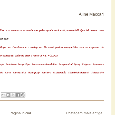
Aline Maccari
melhor a si mesmo e as mudanças pelas quais você está passando!? Que tal marcar uma
ail.com
róloga, no
Facebook
e o
I
nstagram
. Se você gostou compartilhe sem se esquecer de
o conteúdo, além de citar a fonte:
A ASTRÓLOGA
ogia #mistério #arquétipo #inconscientecoletivo
#mapaastral #jung #signos #planetas
a #arte #fotografia #fotografy #cultura #solemleão #friedrichnietzsch #nietzsche
Página inicial
Postagem mais antiga