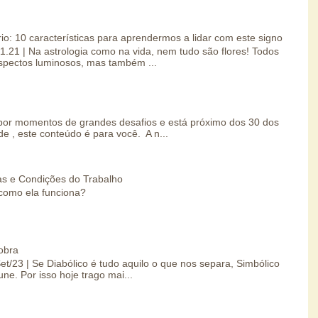
io: 10 características para aprendermos a lidar com este signo
01.21 | Na astrologia como na vida, nem tudo são flores! Todos
spectos luminosos, mas também ...
por momentos de grandes desafios e está próximo dos 30 dos
e , este conteúdo é para você. A n...
s e Condições do Trabalho
como ela funciona?
obra
Set/23 | Se Diabólico é tudo aquilo o que nos separa, Simbólico
une. Por isso hoje trago mai...