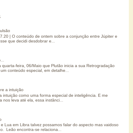
S
pulsão
07.20 | O conteúdo de ontem sobre a conjunção entre Júpiter e
esse que decidi desdobrar e...
...
 quarta-feira, 06/Maio que Plutão inicia a sua Retrogradação
um conteúdo especial, em detalhe...
re a intuição
 intuição como uma forma especial de inteligência. E me
 nos leva até ela, essa instânci...
o
e Lua em Libra talvez possamos falar do aspecto mas vaidoso
o. Leão encontra-se relaciona...