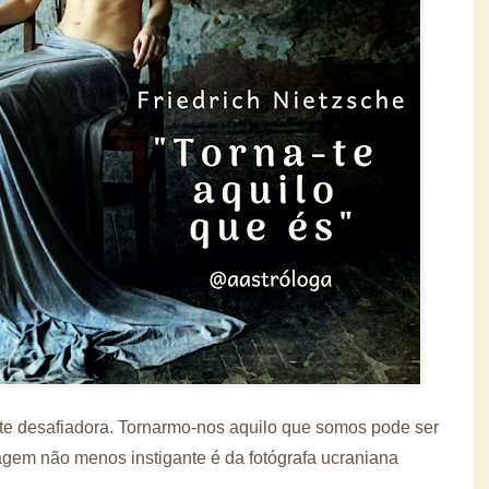
te desafiadora. Tornarmo-nos aquilo que somos pode ser
magem não menos instigante é da fotógrafa ucraniana