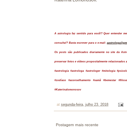
A astrologia faz sentido para você!? Quer entender 
consulta!? Basta escrever para o e-mail:
aastrologa@gm
Os posts são publicados diariamente no site da Ast
preservar fotos e vídeos propositalmente relacionados a
#astrologia #astrologa
#astrologer
#mitologia #psicol
#zodíaco #aconselhamento #xamã #bemestar #filosofi
#Katerinalomonosov
at
segunda-feira, julho 23, 2018
Postagem mais recente