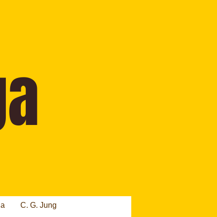
ia
C. G. Jung