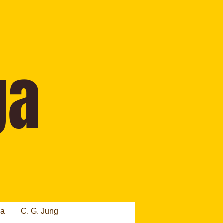
ia
C. G. Jung