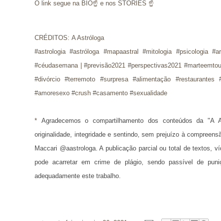
O link segue na BIO☝ e nos STORIES ☝
CRÉDITOS:
A Astróloga
#astrologia #astróloga #mapaastral #mitologia #psicologia #a
#céudasemana | #previsão2021 #perspectivas2021 #marteemto
#divórcio #terremoto #surpresa #alimentação #restaurantes
#amoresexo #crush #casamento #sexualidade
* 
Agradecemos o compartilhamento dos conteúdos da "A A
originalidade, integridade e sentindo, sem prejuízo à compreens
Maccari @aastrologa. A publicação parcial ou total de textos, 
pode acarretar em crime de plágio, sendo passível de puni
adequadamente este trabalho.