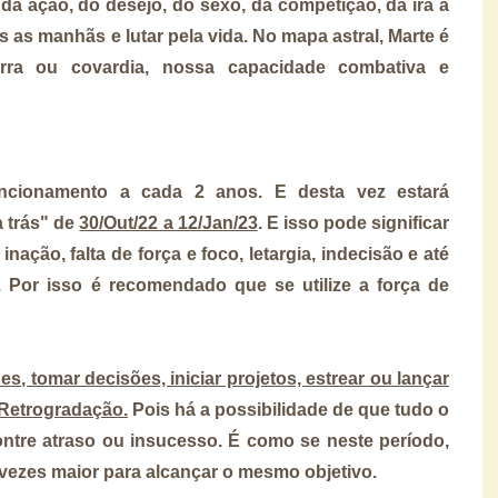
 da ação, do desejo, do sexo, da competição, da ira a
s as manhãs e lutar pela vida. No mapa astral, Marte é
rra ou covardia, nossa capacidade combativa e
ncionamento a cada 2 anos. E desta vez estará
 trás" de
30/Out/22 a 12/Jan/23
. E isso pode significar
 inação, falta de força e foco, letargia, indecisão e até
 Por isso é recomendado que se utilize a força de
des, tomar decisões, iniciar projetos, estrear ou lançar
 Retrogradação.
Pois há a possibilidade de que tudo o
ontre atraso ou insucesso. É como se neste período,
vezes maior para alcançar o mesmo objetivo.