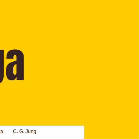
ia
C. G. Jung