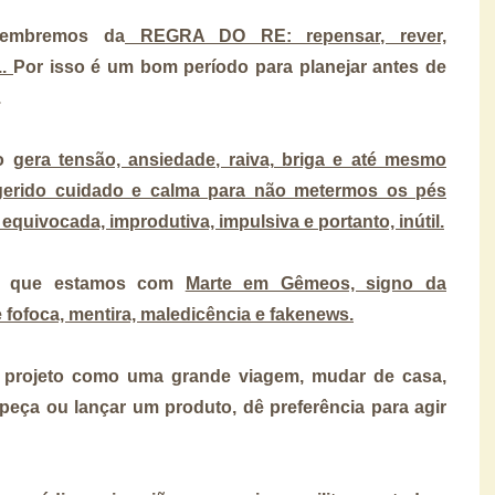
lembremos da
REGRA DO RE: repensar, rever,
..
Por isso é um bom período para planejar antes de
.
to
gera tensão, ansiedade, raiva, briga e até mesmo
ugerido cuidado e calma para não metermos os pés
quivocada, improdutiva, impulsiva e portanto, inútil.
vez que estamos com
Marte em Gêmeos, signo da
 fofoca, mentira, maledicência e fakenews.
m projeto como uma grande viagem, mudar de casa,
peça ou lançar um produto, dê preferência para agir