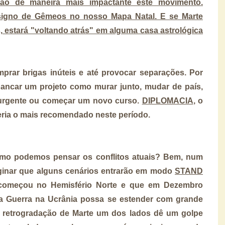
rão de maneira mais impactante este movimento.
 signo de Gêmeos no nosso Mapa Natal. E se Marte
 estará "voltando atrás" em alguma casa astrológica
ar brigas inúteis e até provocar separações. Por
bancar um projeto como murar junto, mudar de país,
a urgente ou começar um novo curso.
DIPLOMACIA
, o
eria o mais recomendado neste período.
omo podemos pensar os conflitos atuais? Bem, num
inar que alguns cenários entrarão em modo
STAND
começou no Hemisfério Norte e que em Dezembro
a Guerra na Ucrânia possa se estender com grande
a retrogradação de Marte um dos lados dê um golpe