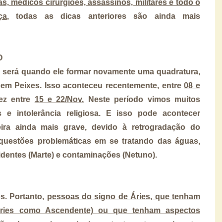
tas, médicos cirurgiões, assassinos, militares e todo o
ça
, todas as dicas anteriores são ainda mais
O
 será quando ele formar novamente uma quadratura,
em Peixes. Isso aconteceu recentemente, entre
08 e
vez entre
15 e 22/Nov.
Neste período vimos muitos
 e intolerância religiosa. E isso pode acontecer
ira ainda mais grave, devido à retrogradação do
 questões problemáticas em se tratando das águas,
entes (Marte) e contaminações (Netuno).
s. Portanto,
pessoas do signo de Áries, que tenham
Áries como Ascendente) ou que tenham aspectos