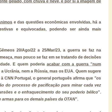
ente gelado, com chuva e neve, é por si a imagem de
ânimos
e das questões econômicas envolvidas, há a
pestivas e equivocadas, podendo ser ainda mais
êmeos 20/Ago/22 a 25/Mar/23, a guerra se faz na
 ameaça, mas pouco se faz em se tratando de decisões
lidade. E quem poderia
acabar com a guerra "num
m a Ucrânia, nem a Rússia, mas os EUA. Quem sugere
a à CNN Portugal, o general português afirma que
"os
ão do processo de pacificação para minar cada vez
ansões e o enfraquecimento do seu poderio bélico
".
 armas para os demais países da OTAN
".