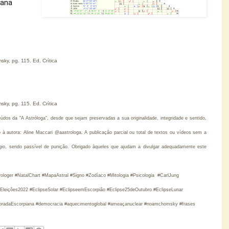
iana
ky, pg. 115. Ed. Crítica
ky, pg. 115. Ed. Crítica
os da "A Astróloga", desde que sejam preservadas a sua originalidade, integridade e sentido,
 autora: Aline Maccari @aastrologa. A publicação parcial ou total de textos ou vídeos sem a
gio, sendo passível de punição. Obrigado àqueles que ajudam a divulgar adequadamente este
rologer #NatalChart #MapaAstral #Signo #Zodíaco #Mitologia #Psicologia  #CarlJung 
#Eleições2022 #EclipseSolar #EclipseemEscorpião #Eclipse25deOutubro #EclipseLunar 
oradaEscorpiana #democracia #aquecimentoglobal #ameaçanuclear #noamchomsky #frases