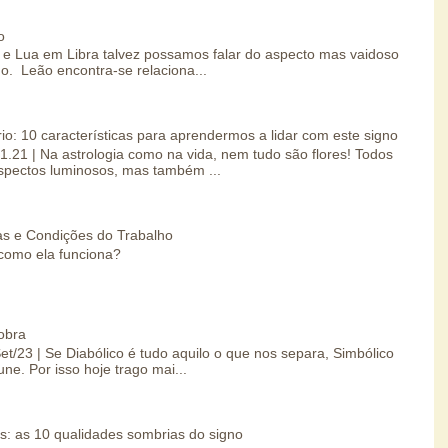
o
e Lua em Libra talvez possamos falar do aspecto mas vaidoso
o. Leão encontra-se relaciona...
io: 10 características para aprendermos a lidar com este signo
01.21 | Na astrologia como na vida, nem tudo são flores! Todos
spectos luminosos, mas também ...
s e Condições do Trabalho
como ela funciona?
obra
Set/23 | Se Diabólico é tudo aquilo o que nos separa, Simbólico
une. Por isso hoje trago mai...
s: as 10 qualidades sombrias do signo