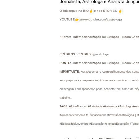
Jornalista, Astróloga e Analista Jungu
O link segue na BIO
e nos STORIES
YOUTUBE
www.youtube.com/aastrologa
* Fonte: "Internacionalização ou Extinção", Noam Choms
CRÉDITOS / CREDITS
: 
@aastrologa
FONTE:
"Internacionalização ou Extinção", Noam Choms
IMPORTANTE:
Agradecemos o compartilhamento dos conteúd
sem prejuízo à compreensão do mesmo e mantido o crédito à
creditagem correspondente pode acarretar em crime de plá
trabalho.
TAGS:
 #AlineMaccari #Astrologia #Astróloga #Astrology #Ast
#Autoconhecimento #CéudaSemana #Previsãoastrológica |
  
#Eclipse8deNovembro #Escorpião #signodeEscorpião #Temp