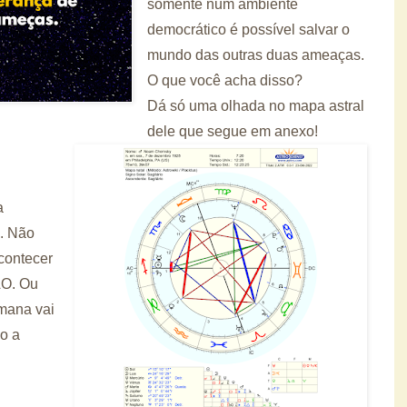
somente num ambiente
democrático é possível salvar o
mundo das outras duas ameaças.
O que você acha disso?
Dá só uma olhada no mapa astral
dele que segue em anexo!
a
. Não
contecer
O. Ou
mana vai
o a