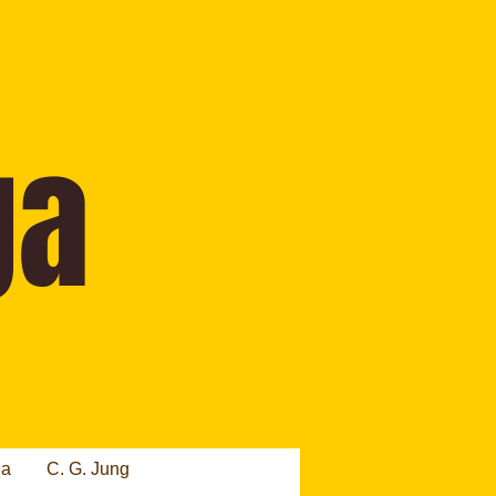
ia
C. G. Jung