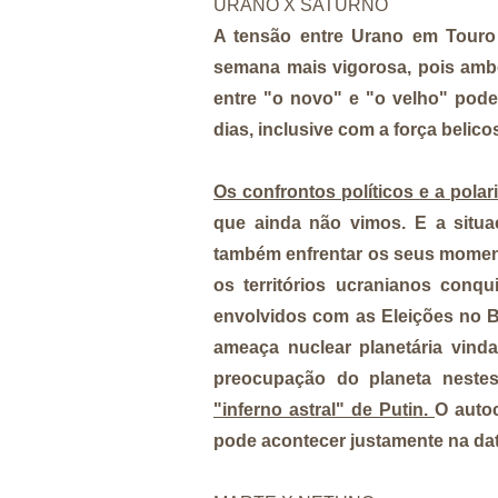
URANO X SATURNO
A tensão entre Urano em Touro 
semana mais vigorosa, pois ambo
entre "o novo" e "o velho" poder
dias, inclusive com a força belic
Os confrontos políticos e a pola
que ainda não vimos. E a situ
também enfrentar os seus moment
os territórios ucranianos conq
envolvidos com as Eleições no 
ameaça nuclear planetária vinda
preocupação do planeta neste
"inferno astral" de Putin.
O autoc
pode acontecer justamente na da