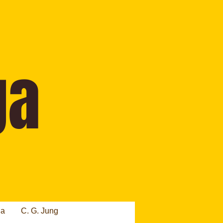
ia
C. G. Jung