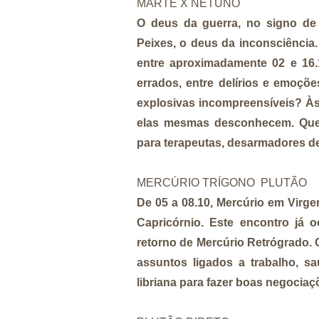
MARTE X NETUNO
O deus da guerra, no signo d
Peixes, o deus da inconsciência.
entre aproximadamente 02 e 16.
errados, entre delírios e emoçõ
explosivas incompreensíveis? Às
elas mesmas desconhecem. Que f
para terapeutas, desarmadores d
MERCÚRIO TRÍGONO PLUTÃO
De 05 a 08.10, Mercúrio em Vir
Capricórnio. Este encontro já 
retorno de Mercúrio Retrógrado. O
assuntos ligados a trabalho, sa
libriana para fazer boas negociaç