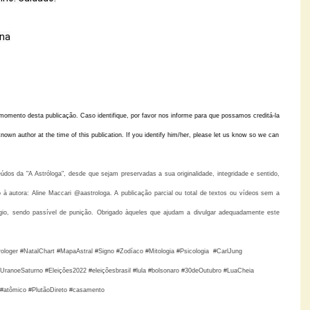
ana
momento desta publicação. Caso identifique, por favor nos informe para que possamos creditá-la 
known author at the time of this publication. If you identify him/her, please let us know so we can 
os da "A Astróloga", desde que sejam preservadas a sua originalidade, integridade e sentido,
 autora: Aline Maccari @aastrologa. A publicação parcial ou total de textos ou vídeos sem a
gio, sendo passível de punição. Obrigado àqueles que ajudam a divulgar adequadamente este
rologer #NatalChart #MapaAstral #Signo #Zodíaco #Mitologia #Psicologia  #CarlJung 
#UranoeSaturno #Eleições2022 #eleiçõesbrasil #lula #bolsonaro #30deOutubro #LuaCheia 
 #atômico #PlutãoDireto #casamento 