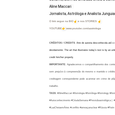
Aline Maccari   

Jornalista, Astróloga e Analista Jungui
O link segue na BIO
e nos STORIES
YOUTUBE
www.youtube.com/aastrologa
CRÉDITOS / CREDITS
: 
Arte de autoria desconhecida até o 
devidamente. The art that illustrates today's text is by an un
credit him/her properly.
IMPORTANTE:
Agradecemos o compartilhamento dos conteúd
sem prejuízo à compreensão do mesmo e mantido o crédito à
creditagem correspondente pode acarretar em crime de plá
trabalho.
TAGS:
 #AlineMaccari #Astrologia #Astróloga #Astrology #Ast
#Autoconhecimento #CéudaSemana #Previsãoastrológica |
  
#LuaCheiaemÁries #conflito #ameaçanuclear #Rússia #Putin