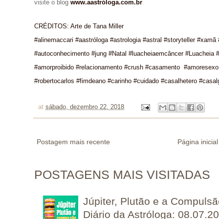
visite o blog
www.aastróloga.com.br
CRÉDITOS: Arte de Tana Miller
#alinemaccari #aastróloga #astrologia #astral #storyteller #xamã
#autoconhecimento #jung #Natal #luacheiaemcâncer #Luacheia #
#amorproibido #relacionamento #crush #casamento #amoresexo 
#robertocarlos #fimdeano #carinho #cuidado #casalhetero #casalg
at
sábado, dezembro 22, 2018
Postagem mais recente
Página inicial
POSTAGENS MAIS VISITADAS
Júpiter, Plutão e a Compuls
Diário da Astróloga: 08.07.2