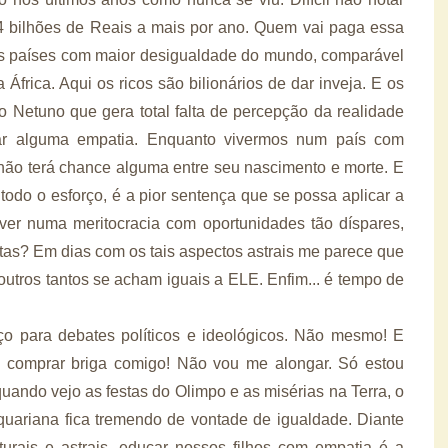
4 bilhões de Reais a mais por ano. Quem vai paga essa
os países com maior desigualdade do mundo, comparável
África. Aqui os ricos são bilionários de dar inveja. E os
 Netuno que gera total falta de percepção da realidade
ocar alguma empatia. Enquanto vivermos num país com
l não terá chance alguma entre seu nascimento e morte. E
todo o esforço, é a pior sentença que se possa aplicar a
r numa meritocracia com oportunidades tão díspares,
as? Em dias com os tais aspectos astrais me parece que
utros tantos se acham iguais a ELE. Enfim... é tempo de
o para debates políticos e ideológicos. Não mesmo! E
u comprar briga comigo! Não vou me alongar. Só estou
uando vejo as festas do Olimpo e as misérias na Terra, o
uariana fica tremendo de vontade de igualdade. Diante
lturais e astrais, educar nossos filhos com empatia é a