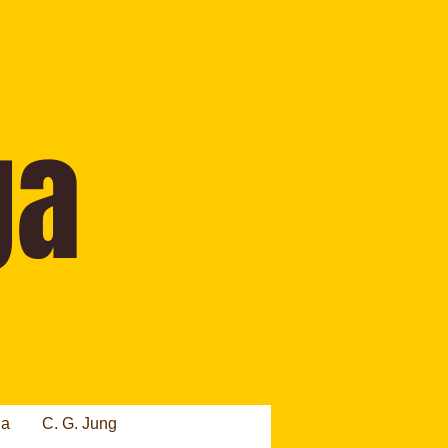
ia
C. G. Jung