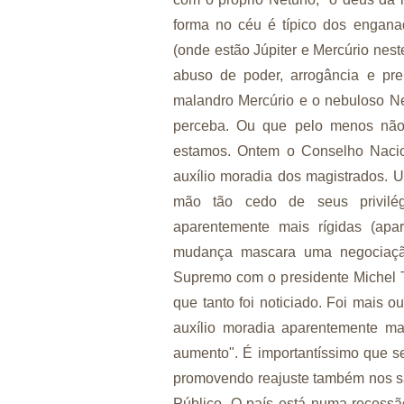
forma no céu é típico dos enganado
(onde estão Júpiter e Mercúrio nes
abuso de poder, arrogância e pr
malandro Mercúrio e o nebuloso Ne
perceba. Ou que pelo menos não 
estamos. Ontem o Conselho Nacio
auxílio moradia dos magistrados. 
mão tão cedo de seus privilé
aparentemente mais rígidas (apa
mudança mascara uma negociação 
Supremo com o presidente Michel Te
que tanto foi noticiado. Foi mais
auxílio moradia aparentemente ma
aumento". É importantíssimo que se
promovendo reajuste também nos sal
Público. O país está numa recessão