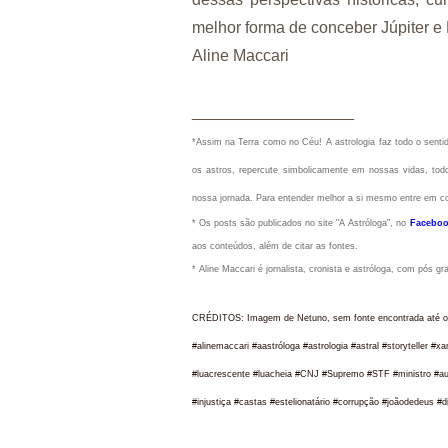
melhor forma de conceber Júpiter e
Aline Maccari
__________________
*Assim na Terra como no Céu!
A astrologia faz todo o sen
os astros, repercute simbolicamente em nossas vidas, todo
nossa jornada. Para entender melhor a si mesmo entre em c
* Os posts são publicados no site "A Astróloga", no
Faceboo
aos conteúdos, além de citar as fontes.
* Aline Maccari é jornalista, cronista e astróloga, com pós g
CRÉDITOS: Imagem de Netuno, sem fonte encontrada até o
#alinemaccari #aastróloga #astrologia #astral #storyteller #
#luacrescente #luacheia #CNJ #Supremo #STF #ministro #auxíl
#injustiça #castas #estelionatário #corrupção #joãodedeus #dia