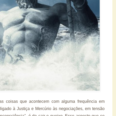
tas coisas que acontecem com alguma frequência em
a ligado à Justiça e Mercúrio às negociações, em tensão
nconsciência", é de cair o queixo. Esse aspecto que se