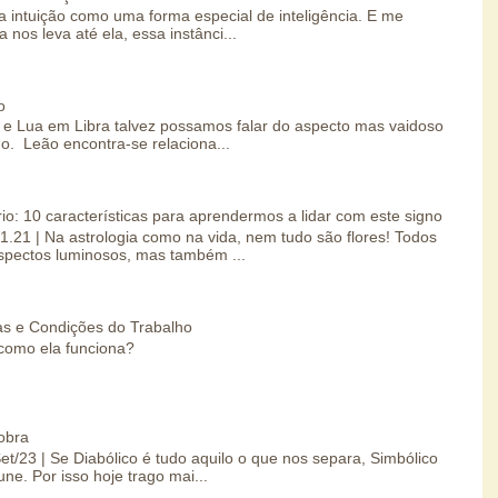
 intuição como uma forma especial de inteligência. E me
 nos leva até ela, essa instânci...
o
e Lua em Libra talvez possamos falar do aspecto mas vaidoso
o. Leão encontra-se relaciona...
io: 10 características para aprendermos a lidar com este signo
01.21 | Na astrologia como na vida, nem tudo são flores! Todos
spectos luminosos, mas também ...
s e Condições do Trabalho
como ela funciona?
obra
Set/23 | Se Diabólico é tudo aquilo o que nos separa, Simbólico
une. Por isso hoje trago mai...