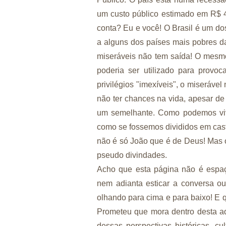
um custo público estimado em R$ 
conta? Eu e você! O Brasil é um d
a alguns dos países mais pobres da 
miseráveis não tem saída! O mesmo
poderia ser utilizado para prov
privilégios "imexíveis", o miseráve
não ter chances na vida, apesar de 
um semelhante. Como podemos vive
como se fossemos divididos em cast
não é só João que é de Deus! Mas o
pseudo divindades.
Acho que esta página não é espaç
nem adianta esticar a conversa o
olhando para cima e para baixo! E q
Prometeu que mora dentro desta aq
dessas perspectivas históricas, cu