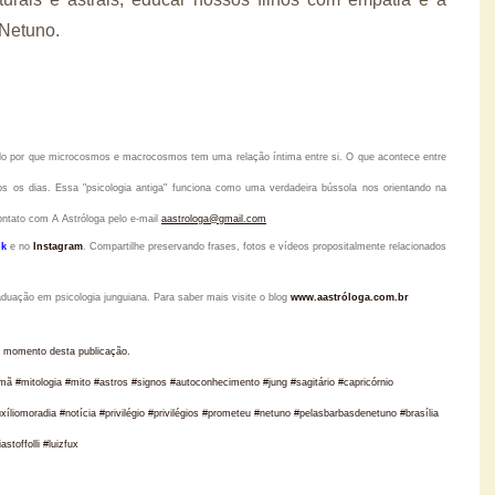
 Netuno.
tido por que microcosmos e macrocosmos tem uma relação íntima entre si. O que acontece entre
s os dias. Essa "psicologia antiga" funciona como uma verdadeira bússola nos orientando na
ontato com A Astróloga pelo
e-mail
aastrologa@gmail.com
k
e no
Instagram
.
Compartilhe preservando frases, fotos e vídeos propositalmente relacionados
raduação em psicologia junguiana. Para saber mais visite o blog
www.aastróloga.com.br
 momento desta publicação.
xamã #mitologia #mito #astros #signos #autoconhecimento #jung #sagitário #capricórnio
iomoradia #notícia #privilégio #privilégios #prometeu #netuno #pelasbarbasdenetuno #brasília
stoffolli #luizfux