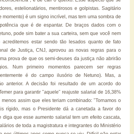
res, estelionatários, mentirosos e golpistas. Sagitário
te momento) é um signo incrível, mas tem uma sombra de
epotência que é de espantar.
De braços dados com o
tuno, pode sim bater a sua carteira, sem que você nem
acreditemos estar sendo tão lesados quanto de fato
nal de Justiça, CNJ, aprovou as novas regras para o
Uma prova de que os semi-deuses da justiça não abrirão
gios. Num primeiro momentos parecem ser regras
rentemente é do campo ilusório de Netuno). Mas, a
anterior. A decisão foi resultado de um acordo do
mer para garantir "aquele" reajuste salarial de 16,38%
 ou menos assim que eles teriam combinado: "Tornamos o
is rígido, mas o Presidente dá a canetada a favor do
 diga que esse aumento salarial tem um efeito cascata,
ários de toda a magistratura e integrantes do Ministério
 nos últimos anos como nunca se viu. Difícil não notar