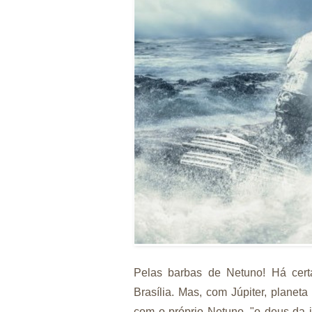
Pelas barbas de Netuno! Há cer
Brasília. Mas, com Júpiter, planet
com o próprio Netuno, "o deus da i