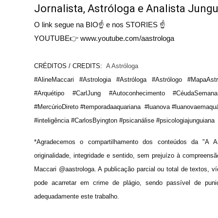
Jornalista, Astróloga e Analista Jung
O link segue na BIO☝ e nos STORIES ☝
YOUTUBE👉 www.youtube.com/aastrologa
CRÉDITOS / CREDITS: 
 A Astróloga
#AlineMaccari #Astrologia #Astróloga #Astrólogo #MapaAstr
#Arquétipo #CarlJung #Autoconhecimento #CéudaSemana #
#MercúrioDireto #temporadaaquariana  #luanova #luanovaemaquár
#inteligência #CarlosByington #psicanálise #psicologiajunguiana
*
Agradecemos o compartilhamento dos conteúdos da "A As
originalidade, integridade e sentido, sem prejuízo à compreens
Maccari @aastrologa. A publicação parcial ou total de textos, 
pode acarretar em crime de plágio, sendo passível de puni
adequadamente este trabalho.