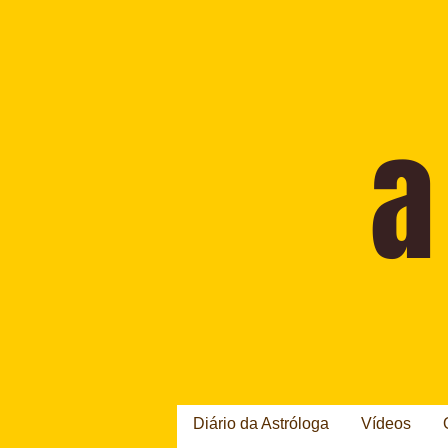
Diário da Astróloga
Vídeos