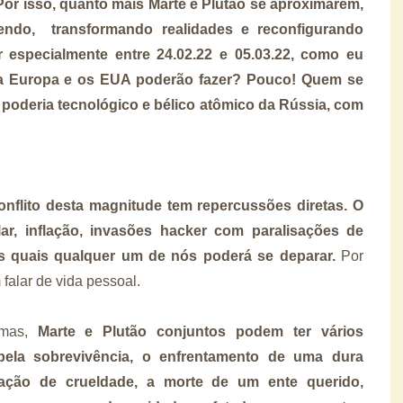
 Por isso, quanto mais Marte e Plutão se aproximarem,
endo, transformando realidades e reconfigurando
 especialmente entre 24.02.22 e 05.03.22, como eu
ê a Europa e os EUA poderão fazer? Pouco! Quem se
poderia tecnológico e bélico atômico da Rússia, com
flito desta magnitude tem repercussões diretas. O
ar, inflação, invasões hacker com paralisações de
s quais qualquer um de nós poderá se deparar.
Por
m falar de vida pessoal.
timas,
Marte e Plutão conjuntos podem ter vários
a pela sobrevivência, o enfrentamento de uma dura
uação de crueldade, a morte de um ente querido,