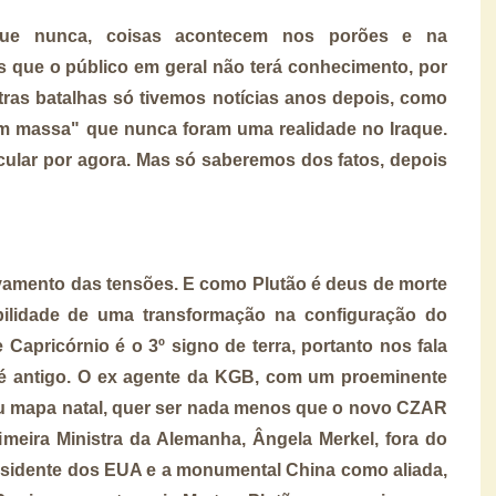
ue nunca, coisas acontecem nos porões e na
s que o público em geral não terá conhecimento, por
as batalhas só tivemos notícias anos depois, como
m massa" que nunca foram uma realidade no Iraque.
cular por agora. Mas só saberemos dos fatos, depois
amento das tensões. E como Plutão é deus de morte
bilidade de uma transformação na configuração do
apricórnio é o 3º signo de terra, portanto nos fala
in é antigo. O ex agente da KGB, com um proeminente
u mapa natal, quer ser nada menos que o novo CZAR
imeira Ministra da Alemanha, Ângela Merkel, fora do
residente dos EUA e a monumental China como aliada,