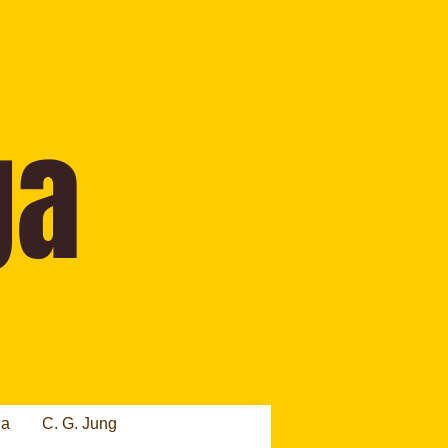
ia
C. G. Jung