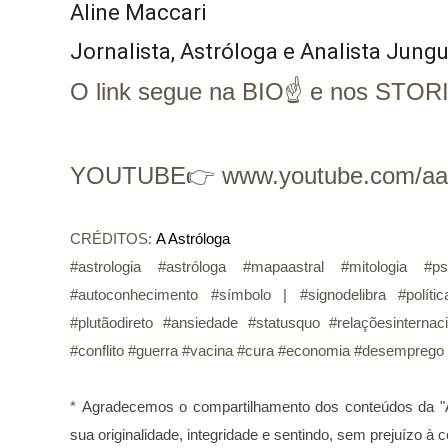
Aline Maccari  
Jornalista, Astróloga e Analista Jung
O link segue na BIO☝ e nos STOR
YOUTUBE👉 www.youtube.com/aas
CRÉDITOS:
A Astróloga
#astrologia #astróloga #mapaastral #mitologia #ps
#autoconhecimento #símbolo | #signodelibra #polít
#plutãodireto #ansiedade #statusquo #relaçõesinterna
#conflito #guerra #vacina #cura #economia #desemprego
* 
Agradecemos o compartilhamento dos conteúdos da "A
sua originalidade, integridade e sentindo, sem prejuízo 