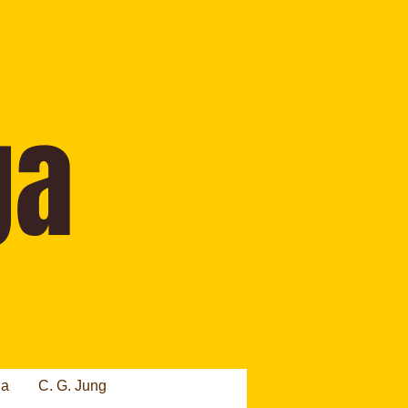
ia
C. G. Jung