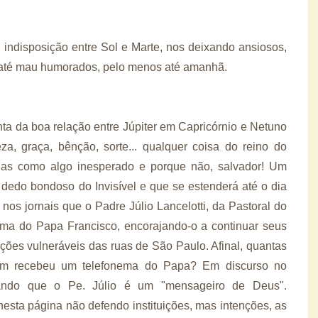
ndisposição entre Sol e Marte, nos deixando ansiosos,
 e até mau humorados, pelo menos até amanhã.
onta da boa relação entre Júpiter em Capricórnio e Netuno
a, graça, bênção, sorte... qualquer coisa do reino do
das como algo inesperado e porque não, salvador! Um
dedo bondoso do Invisível e que se estenderá até o dia
 nos jornais que o Padre Júlio Lancelotti, da Pastoral do
ma do Papa Francisco, encorajando-o a continuar seus
ções vulneráveis das ruas de São Paulo. Afinal, quantas
uém recebeu um telefonema do Papa? Em discurso no
rmando que o Pe. Júlio é um "mensageiro de Deus".
nesta página não defendo instituições, mas intenções, as