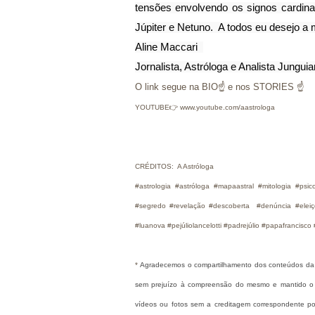
tensões envolvendo os signos cardina
Júpiter e Netuno.  A todos eu desejo a
Aline Maccari  
Jornalista, Astróloga e Analista Jungui
O link segue na BIO☝ e nos STORIES ☝
YOUTUBE👉 www.youtube.com/aastrologa
CRÉDITOS: A Astróloga
#astrologia #astróloga #mapaastral #mitologia #ps
#segredo #revelação #descoberta #denúncia #eleiçõ
#luanova #pejúliolancelotti #padrejúlio #papafrancis
* 
Agradecemos o compartilhamento dos conteúdos da "A
sem prejuízo à compreensão do mesmo e mantido o cré
vídeos ou fotos sem a creditagem correspondente po