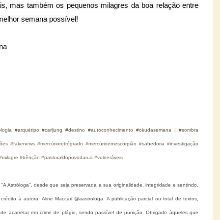
is, mas também os pequenos milagres da boa relação entre 
 melhor semana possível!
ana
icologia #arquétipo #carljung #destino #autoconhecimento #céudasemana | #sombra
es #fakenews #mercúrioretrógrado #mercúrioemescorpião #sabedoria #investigação
co #milagre #bênção #pastoraldopovodarua #vulneráveis
 Astróloga", desde que seja preservada a sua originalidade, integridade e sentindo,
dito à autora: Aline Maccari @aastrologa. A publicação parcial ou total de textos,
de acarretar em crime de plágio, sendo passível de punição. Obrigado àqueles que