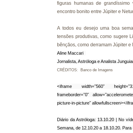
figuras humanas de grandíssimo
encontro bonito entre Júpiter e Ne
A todos eu desejo uma boa seman
tensões produtivas, como sugere L
bênçãos, como derramam Júpiter e 
Aline Maccari  
Jornalista, Astróloga e Analista Jungui
CRÉDITOS: Banco de Imagens
<iframe width="560" height="315
frameborder="0" allow="accelerometer
picture-in-picture" allowfullscreen></if
Diário da Astróloga: 13.10.20 | No víd
Semana, de 12.10.20 a 18.10.20. Para