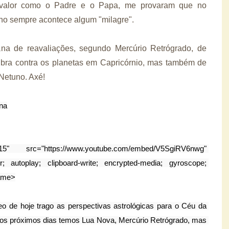
 valor como o Padre e o Papa, me provaram que no
tuno sempre acontece algum "milagre".
a de reavaliações, segundo Mercúrio Retrógrado, de
ibra contra os planetas em Capricórnio, mas também de
Netuno. Axé!
ana
" src="https://www.youtube.com/embed/V5SgiRV6nwg" 
; autoplay; clipboard-write; encrypted-media; gyroscope; 
rame>
eo de hoje trago as perspectivas astrológicas para o Céu da 
 os próximos dias temos Lua Nova, Mercúrio Retrógrado, mas 