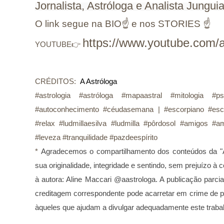
Jornalista, Astróloga e Analista Jungui
O link segue na BIO☝ e nos STORIES ☝
https://www.youtube.com/a
YOUTUBE👉
CRÉDITOS:
A Astróloga
#astrologia #astróloga #mapaastral #mitologia #ps
#autoconhecimento #céudasemana | #escorpiano #esc
#relax #ludmillaesilva #ludmilla #pôrdosol #amigos #
#leveza #tranquilidade #pazdeespírito
* 
Agradecemos o compartilhamento dos conteúdos da "A
sua originalidade, integridade e sentindo, sem prejuízo 
à autora: Aline Maccari @aastrologa. A publicação parcia
creditagem correspondente pode acarretar em crime de p
àqueles que ajudam a divulgar adequadamente este traba