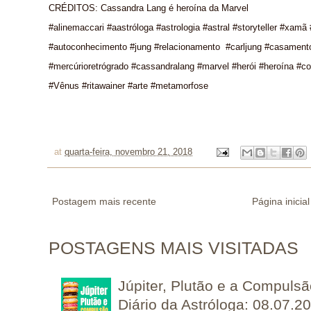
CRÉDITOS:
Cassandra Lang é heroína da Marvel
#alinemaccari #aastróloga #astrologia #astral #storyteller #xamã
#autoconhecimento #jung #relacionamento #carljung #casament
#mercúrioretrógrado #cassandralang #marvel #herói #heroína #c
#Vênus #ritawainer #arte #metamorfose
at
quarta-feira, novembro 21, 2018
Postagem mais recente
Página inicial
POSTAGENS MAIS VISITADAS
Júpiter, Plutão e a Compuls
Diário da Astróloga: 08.07.2