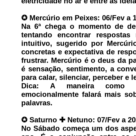
eletricidade no ar e entre as idei
✪ 
Mercúrio em Peixes: 06/Fev a 
Na 6ª chega o momento de desl
tentando encontrar respostas 
intuitivo, sugerido por Mercúr
concretas e expectativa de resp
frustrar. Mercúrio é o deus da p
é sensação, sentimento, a conve
para calar, silenciar, perceber e l
Dica:
 A maneira como as
emocionalmente falará mais sob
palavras.
✪ 
Saturno 
✚
 Netuno: 07/Fev a 2
No Sábado começa um dos aspec