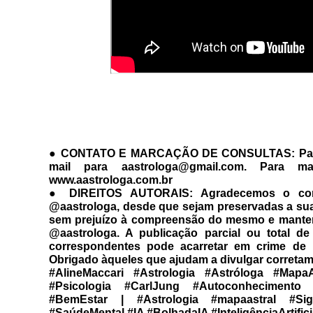
● CONTATO E MARCAÇÃO DE CONSULTAS: Para m
mail para aastrologa@gmail.com. Para ma
www.aastrologa.com.br 
● DIREITOS AUTORAIS: Agradecemos o comp
@aastrologa, desde que sejam preservadas a sua o
sem prejuízo à compreensão do mesmo e mantendo
@aastrologa. A publicação parcial ou total de
correspondentes pode acarretar em crime de p
Obrigado àqueles que ajudam a divulgar corretame
#AlineMaccari #Astrologia #Astróloga #MapaA
#Psicologia #CarlJung #Autoconhecimento 
#BemEstar | #Astrologia #mapaastral #Sig
#SaúdeMental #IA #BolhadaIA #InteligênciaArtifici