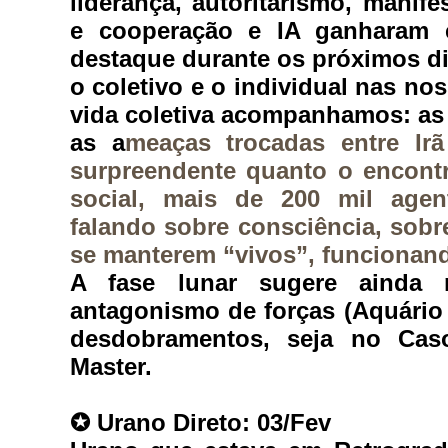
liderança, autoritarismo, manife
e cooperação e IA ganharam e
destaque durante os próximos dia
o coletivo e o individual nas nos
vida coletiva acompanhamos: as
as a
meaças trocadas entre Ir
surpreendente quanto o e
ncont
social, mais de 200 mil agent
falando sobre consciência, sobre
se manterem “vivos”, funcionando
A fase lunar sugere ainda m
antagonismo de forças (Aquário 
desdobramentos, seja no Cas
Master.
✪ 
Urano Direto: 03/Fev