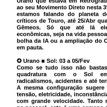
Urano que estava em Retrograda
ao seu Movimento Direto nesta 3ª 
estamos falando do planeta do
críticos de Touro, até 
25/Abr 
qua
Gêmeos. Só que até lá ele 
econômicas, seja na vida pessoal 
bolha da IA ou a ampliação do 
em pauta.
✪ 
Urano ■ Sol: 03 a 05/Fev
Como se tudo isso não bastas
quadratura com o Sol em 
A mesma configuração sugere n
tensão, eletricidade, inconstânc
com grande velocidade. 
Tanto n