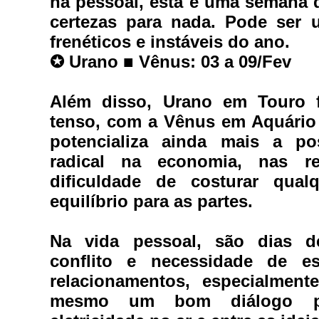
na pessoal,
 esta é uma semana q
certezas para nada. Pode ser
frenéticos e instáveis do ano.
✪
 Urano ■ Vênus: 03 a 09/Fev
Além disso, Urano em Touro fa
tenso, com a Vênus em Aquário 
potencializa ainda mais a pos
radical na economia, nas rel
dificuldade de costurar qual
equilíbrio para as partes.
Na 
vida pessoal
, são dias de
conflito e necessidade de es
relacionamentos, especialmen
mesmo um bom diálogo pod