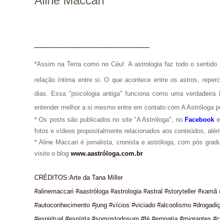
Aline Maccari
__________________
*Assim na Terra como no Céu!
A astrologia faz todo o senti
relação íntima entre si. O que acontece entre os astros, repe
dias. Essa "psicologia antiga" funciona como uma verdadeira 
entender melhor a si mesmo entre em contato com A Astróloga p
* Os posts são publicados no site "A Astróloga", no
Facebook
fotos e vídeos propositalmente relacionados aos conteúdos, além
* Aline Maccari é jornalista, cronista e astróloga, com pós gra
visite o blog
www.aastróloga.com.br
CRÉDITOS:Arte da Tana Miller
#alinemaccari #aastróloga #astrologia #astral #storyteller #xamã
#autoconhecimento #jung #vícios #viciado #alcoolismo #drogadi
#espiritual #espírita #somostodosum #fé #empatia #migrantes #