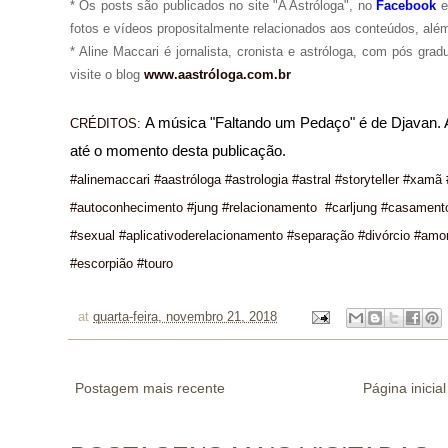
* Os posts são publicados no site "A Astróloga", no
Facebook
fotos e vídeos propositalmente relacionados aos conteúdos, além
* Aline Maccari é jornalista, cronista e astróloga, com pós gra
visite o blog
www.aastróloga.com.br
A música "Faltando um Pedaço" é de Djavan. A 
CRÉDITOS:
até o momento desta publicação.
#alinemaccari #aastróloga #astrologia #astral #storyteller #xamã
#autoconhecimento #jung #relacionamento #carljung #casament
#sexual #aplicativoderelacionamento #separação #divórcio #amo
#escorpião #touro
at
quarta-feira, novembro 21, 2018
Postagem mais recente
Página inicial