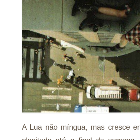
A Lua não míngua, mas cresce e