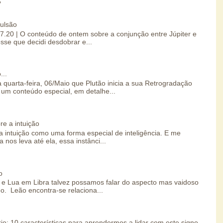
S
pulsão
07.20 | O conteúdo de ontem sobre a conjunção entre Júpiter e
esse que decidi desdobrar e...
...
 quarta-feira, 06/Maio que Plutão inicia a sua Retrogradação
um conteúdo especial, em detalhe...
re a intuição
 intuição como uma forma especial de inteligência. E me
 nos leva até ela, essa instânci...
o
e Lua em Libra talvez possamos falar do aspecto mas vaidoso
o. Leão encontra-se relaciona...
io: 10 características para aprendermos a lidar com este signo