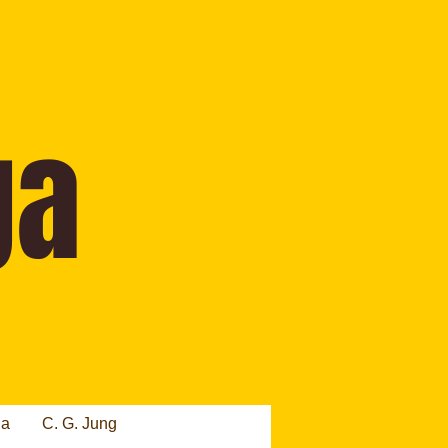
ia
C. G. Jung