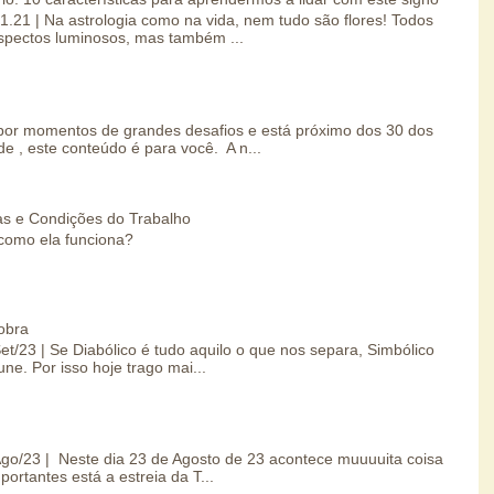
01.21 | Na astrologia como na vida, nem tudo são flores! Todos
spectos luminosos, mas também ...
por momentos de grandes desafios e está próximo dos 30 dos
e , este conteúdo é para você. A n...
s e Condições do Trabalho
como ela funciona?
obra
Set/23 | Se Diabólico é tudo aquilo o que nos separa, Simbólico
une. Por isso hoje trago mai...
/Ago/23 | Neste dia 23 de Agosto de 23 acontece muuuuita coisa
portantes está a estreia da T...