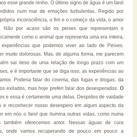
s esse grande ninho. O último signo de água é um farol
erdidos num mar de emoções turbulentas. Regido por
própria inconsciência, o fim e o começo da vida, o amor
. Não por acaso são os peixes que representam o
gicamente como o animal que representa uma era inteira,
 experiências que podemos viver ao lado de Peixes.
r muito dolorosas. Mas, de alguma forma, me parecem
nguém sai ileso de uma relação de longo prazo com um
ses, e é importante que se diga isso, as experiências ao
amor. Poderia falar do cinema, das fugas e drogas, da
os exilados, mas hoje preferi falar dos desesperados.
O
ões e essa é certamente uma delas. Despidos de vaidade
 e reconhecer nosso desespero em algum aspecto da
r em nós o farol que ilumina outras vidas, como numa
s também oferecemos amor. Nessas águas de cura
cos, onde vamos recuperando de pouco em pouco a