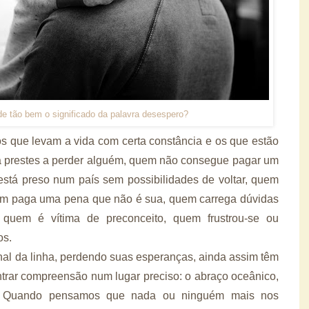
 tão bem o significado da palavra desespero?
os que levam a vida com certa constância e os que estão
á prestes a perder alguém, quem não consegue pagar um
está preso num país sem possibilidades de voltar, quem
m paga uma pena que não é sua, quem carrega dúvidas
 quem é vítima de preconceito, quem frustrou-se ou
os.
al da linha, perdendo suas esperanças, ainda assim têm
trar compreensão num lugar preciso: o abraço oceânico,
s. Quando pensamos que nada ou ninguém mais nos