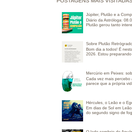
POSTAGENS MAIS VISITADA
Júpiter, Plutão e a Com
Diário da Astróloga: 08.
Plutão gerou tanto inter
Sobre Plutão Retrógrado
Bom dia a todos! É nesta
2026. Estou preparando 
Mercúrio em Peixes: sob
Cada vez mais percebo a
parece que a própria vida
Hércules, o Leão e o Eg
Em dias de Sol em Leão 
do segundo signo de fog
O lado sombrio de Aquár