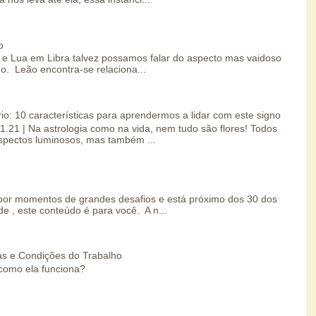
o
e Lua em Libra talvez possamos falar do aspecto mas vaidoso
o. Leão encontra-se relaciona...
io: 10 características para aprendermos a lidar com este signo
01.21 | Na astrologia como na vida, nem tudo são flores! Todos
spectos luminosos, mas também ...
por momentos de grandes desafios e está próximo dos 30 dos
e , este conteúdo é para você. A n...
s e Condições do Trabalho
como ela funciona?