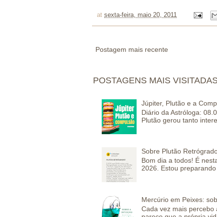
at
sexta-feira, maio 20, 2011
Postagem mais recente
POSTAGENS MAIS VISITADA
Júpiter, Plutão e a Com
Diário da Astróloga: 08.
Plutão gerou tanto inter
Sobre Plutão Retrógrado
Bom dia a todos! É nesta
2026. Estou preparando 
Mercúrio em Peixes: sob
Cada vez mais percebo a
parece que a própria vida