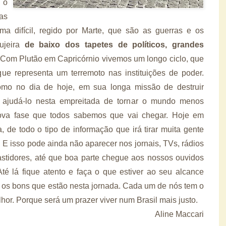
 o
as
ma difícil, regido por Marte, que são as guerras e os
sujeira
de baixo dos tapetes de políticos, grandes
Com Plutão em Capricórnio vivemos um longo ciclo, que
ue representa um terremoto nas instituições de poder.
omo no dia de hoje, em sua longa missão de destruir
rá ajudá-lo nesta empreitada de tornar o mundo menos
nova fase que todos sabemos que vai chegar. Hoje em
a, de todo o tipo de informação que irá tirar muita gente
 E isso pode ainda não aparecer nos jornais, TVs, rádios
astidores, até que boa parte chegue aos nossos ouvidos
té lá fique atento e faça o que estiver ao seu alcance
os bons que estão nesta jornada. Cada um de nós tem o
lhor. Porque será um prazer viver num Brasil mais justo.
Aline Maccari