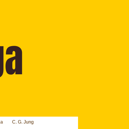
ia
C. G. Jung