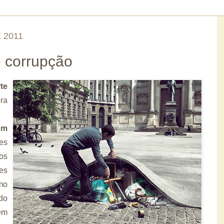
 2011
e corrupção
te
ra
em
es
tos
es
mo
do
em