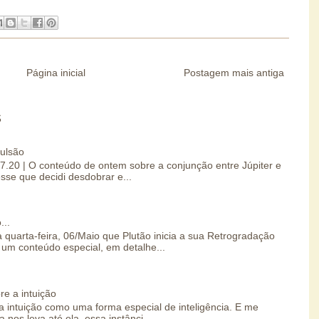
Página inicial
Postagem mais antiga
S
pulsão
07.20 | O conteúdo de ontem sobre a conjunção entre Júpiter e
esse que decidi desdobrar e...
...
 quarta-feira, 06/Maio que Plutão inicia a sua Retrogradação
um conteúdo especial, em detalhe...
re a intuição
 intuição como uma forma especial de inteligência. E me
 nos leva até ela, essa instânci...