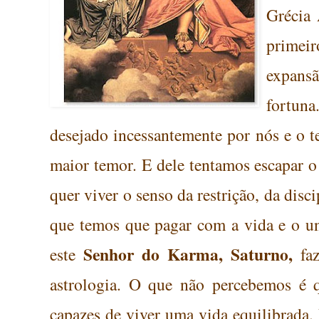
Grécia 
primeir
expans
fortun
desejado
incessantemente
por nós e o 
maior temor. E dele tentamos escapar 
quer viver o senso da restrição, da disci
que temos que pagar com a vida e o un
Senhor do
Karma, Saturno,
este
fa
astrologia.
O que não percebemos é q
capazes de viver uma vida equilibrada