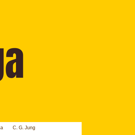
ia
C. G. Jung