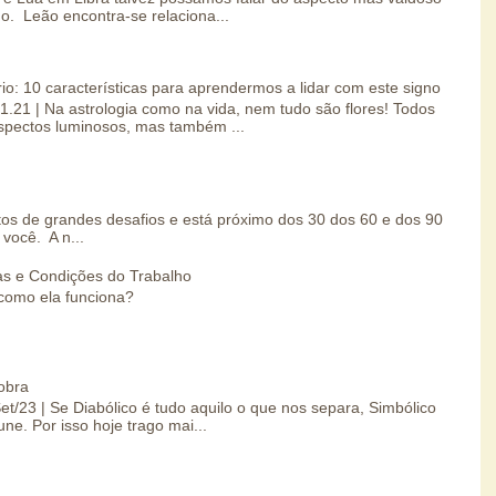
o. Leão encontra-se relaciona...
io: 10 características para aprendermos a lidar com este signo
01.21 | Na astrologia como na vida, nem tudo são flores! Todos
spectos luminosos, mas também ...
s de grandes desafios e está próximo dos 30 dos 60 e dos 90
você. A n...
s e Condições do Trabalho
como ela funciona?
obra
Set/23 | Se Diabólico é tudo aquilo o que nos separa, Simbólico
une. Por isso hoje trago mai...