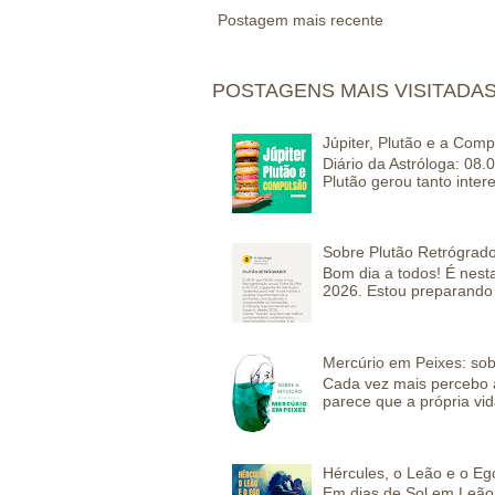
Postagem mais recente
POSTAGENS MAIS VISITADA
Júpiter, Plutão e a Com
Diário da Astróloga: 08.
Plutão gerou tanto inter
Sobre Plutão Retrógrado
Bom dia a todos! É nesta
2026. Estou preparando 
Mercúrio em Peixes: sob
Cada vez mais percebo a
parece que a própria vida
Hércules, o Leão e o Eg
Em dias de Sol em Leão 