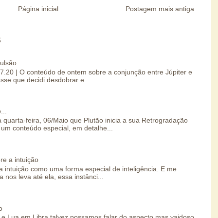
Página inicial
Postagem mais antiga
S
pulsão
07.20 | O conteúdo de ontem sobre a conjunção entre Júpiter e
esse que decidi desdobrar e...
...
 quarta-feira, 06/Maio que Plutão inicia a sua Retrogradação
um conteúdo especial, em detalhe...
re a intuição
 intuição como uma forma especial de inteligência. E me
 nos leva até ela, essa instânci...
o
e Lua em Libra talvez possamos falar do aspecto mas vaidoso