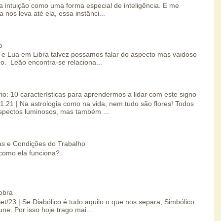
 intuição como uma forma especial de inteligência. E me
 nos leva até ela, essa instânci...
o
e Lua em Libra talvez possamos falar do aspecto mas vaidoso
o. Leão encontra-se relaciona...
io: 10 características para aprendermos a lidar com este signo
01.21 | Na astrologia como na vida, nem tudo são flores! Todos
spectos luminosos, mas também ...
s e Condições do Trabalho
como ela funciona?
obra
Set/23 | Se Diabólico é tudo aquilo o que nos separa, Simbólico
une. Por isso hoje trago mai...