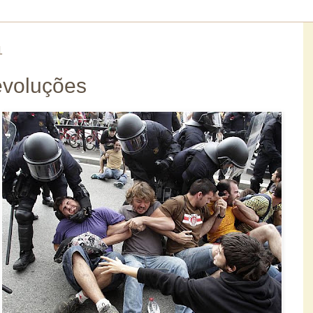
1
evoluções