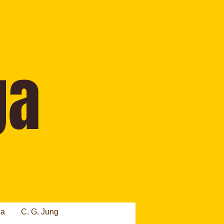
ia
C. G. Jung