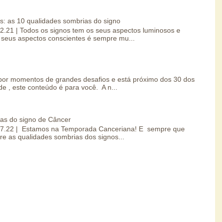
s: as 10 qualidades sombrias do signo
.02.21 | Todos os signos tem os seus aspectos luminosos e
seus aspectos conscientes é sempre mu...
por momentos de grandes desafios e está próximo dos 30 dos
e , este conteúdo é para você. A n...
ias do signo de Câncer
0.07.22 | Estamos na Temporada Canceriana! E sempre que
re as qualidades sombrias dos signos...