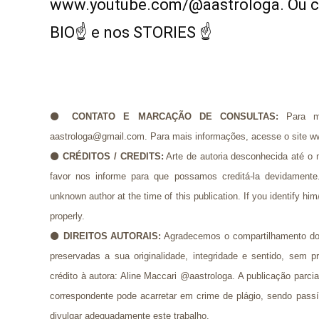
www.youtube.com/@aastrologa. Ou cli
BIO☝ e nos STORIES ☝
⚫
CONTATO E MARCAÇÃO DE
CONSULTAS:
Para m
aastrologa@gmail.com. Para mais informações, acesse o site w
⚫
CRÉDITOS / CREDITS
:
Arte de autoria desconhecida até o 
favor nos informe para que possamos creditá-la devidamente. 
unknown author at the time of this publication. If you identify hi
properly.
⚫
DIREITOS AUTORAIS:
Agradecemos o compartilhamento do
preservadas a sua originalidade, integridade e sentido, se
crédito à autora: Aline Maccari @aastrologa. A publicação parci
correspondente pode acarretar em crime de plágio, sendo pass
divulgar adequadamente este trabalho.