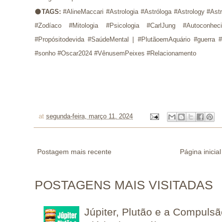
⚫
TAGS:
#AlineMaccari #Astrologia #Astróloga #Astrology #Ast
#Zodíaco #Mitologia #Psicologia #CarlJung #Autoconhec
#Propósitodevida #SaúdeMental |
#PlutãoemAquário #guerra 
#sonho #Oscar2024 #VênusemPeixes #Relacionamento
at
segunda-feira, março 11, 2024
Postagem mais recente
Página inicial
POSTAGENS MAIS VISITADAS
Júpiter, Plutão e a Compuls