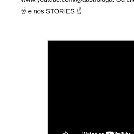
☝ e nos STORIES ☝