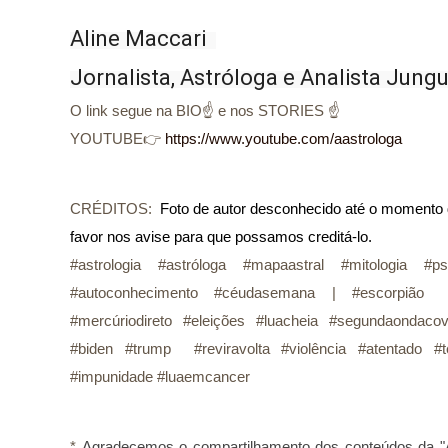
Aline Maccari  

Jornalista, Astróloga e Analista Jung
O link segue na BIO☝ e nos STORIES ☝
YOUTUBE👉
https://www.youtube.com/aastrologa
CRÉDITOS:
Foto de autor desconhecido até o momento de
favor nos avise para que possamos creditá-lo.
#astrologia #astróloga #mapaastral #mitologia #ps
#autoconhecimento #céudasemana | #escorpião #s
#mercúriodireto #eleições #luacheia #segundaondaco
#biden #trump #reviravolta #violência #atentado #te
#impunidade #luaemcancer
* 
Agradecemos o compartilhamento dos conteúdos da "A