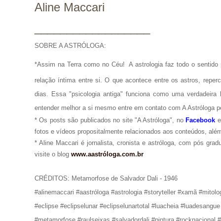
Aline Maccari
__________________
SOBRE A ASTRÓLOGA:
*Assim na Terra como no Céu!
A astrologia faz todo o senti
relação íntima entre si. O que acontece entre os astros, repe
dias. Essa "psicologia antiga" funciona como uma verdadeira 
entender melhor a si mesmo entre em contato com A Astróloga p
* Os posts são publicados no site "A Astróloga", no
Facebook
fotos e vídeos propositalmente relacionados aos conteúdos, além
* Aline Maccari é jornalista, cronista e astróloga, com pós gra
visite o blog
www.aastróloga.com.br
CRÉDITOS: Metamorfose de Salvador Dali - 1946
#alinemaccari #aastróloga #astrologia #storyteller #xamã #mitol
#eclipse #eclipselunar #eclipselunartotal #luacheia #luadesangue
#metamorfose #raulseixas #salvadordali #pintura #rocknacional #